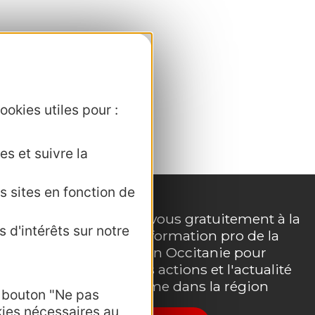
ookies utiles pour :
es et suivre la
s sites en fonction de
Inscrivez-vous gratuitement à la
 d'intérêts sur notre
lettre d'information pro de la
e
destination Occitanie pour
suivre nos actions et l'actualité
du tourisme dans la région
e bouton "Ne pas
kies nécessaires au