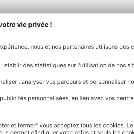
tre vie privée !
xpérience, nous et nos partenaires utilisons des c
 établir des statistiques sur l'utilisation de nos sit
aliser : analyser vos parcours et personnaliser no
Agence AD'OCC
ublicités personnalisées, en lien avec vos centres
Presse et influenc
Voyagistes
Business/Mice
pter et fermer" vous acceptez tous les cookies. L
Thermalisme
ous permet d'indiquer votre refus et seuls les coo