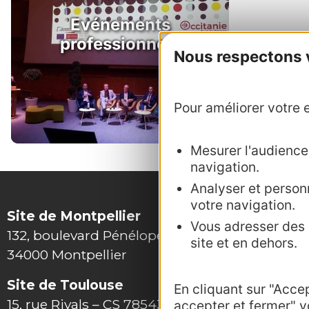
Evénements
professionnels
Nous respectons vo
Pour améliorer votre e
Mesurer l'audience :
navigation.
Analyser et personn
votre navigation.
Site de Montpellier
Vous adresser des p
132, boulevard Pénélope
site et en dehors.
34000 Montpellier
Site de Toulouse
En cliquant sur "Acce
15, rue Rivals – CS 78543
accepter et fermer" v