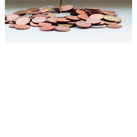
Décarboner l'économie
grâce aux dividendes
climat
Time for the planet
L’urgence absolue dans laquelle se situe le
monde vis-à-vis du dérèglement climatique
et les risques systémiques que celui-ci fait