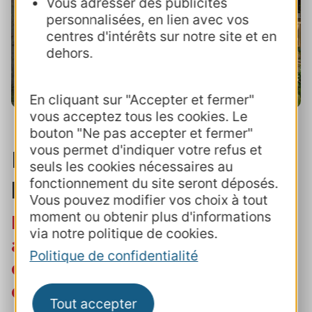
Vous adresser des publicités
personnalisées, en lien avec vos
centres d'intérêts sur notre site et en
dehors.
En cliquant sur "Accepter et fermer"
vous acceptez tous les cookies. Le
bouton "Ne pas accepter et fermer"
vous permet d'indiquer votre refus et
Le financement
seuls les cookies nécessaires au
participatif
fonctionnement du site seront déposés.
Vous pouvez modifier vos choix à tout
moment ou obtenir plus d'informations
Le "crowdfunding" : une
via notre politique de cookies.
alternative innovante pour
Politique de confidentialité
développer des projets
durables
Tout accepter