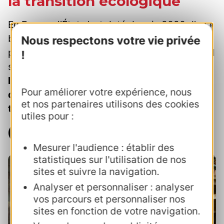
la transition écologique
En France, l’État s’est doté depuis 2020 d’un «
budget vert », et la notion retient de plus en
Nous respectons votre vie privée
plus l’attention des collectivités territoriales. Il
!
s'agit d'une
démarche qui manifeste
l’engagement de l’institution et sa volonté
Pour améliorer votre expérience, nous
d’accroître et accélérer ses efforts de
et nos partenaires utilisons des cookies
transition écologique.
utiles pour :
Télécharger la fiche Budget Vert
Mesurer l'audience : établir des
statistiques sur l'utilisation de nos
sites et suivre la navigation.
Analyser et personnaliser : analyser
vos parcours et personnaliser nos
sites en fonction de votre navigation.