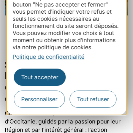
bouton "Ne pas accepter et fermer"
vous permet d'indiquer votre refus et
seuls les cookies nécessaires au
fonctionnement du site seront déposés.
Vous pouvez modifier vos choix à tout
moment ou obtenir plus d'informations
via notre politique de cookies.
Politique de confidentialité
Stratégie régionale pour
l'emploi, la souveraineté
Tout accepter
et la transformation
écologique
Personnaliser
Tout refuser
Ce schéma correspond à la vision des élus
d’Occitanie, guidés par la passion pour leur
Région et par l’intérêt général : l’action