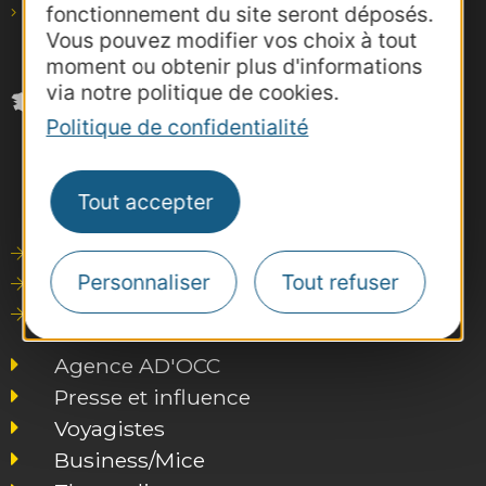
fonctionnement du site seront déposés.
pro@agence-adocc.com
Vous pouvez modifier vos choix à tout
moment ou obtenir plus d'informations
via notre politique de cookies.
Politique de confidentialité
Tout accepter
Outils de communication
Personnaliser
Tout refuser
Photothèque
Consultations
Agence AD'OCC
Presse et influence
Voyagistes
Business/Mice