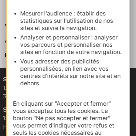
Mesurer l'audience : établir des
statistiques sur l'utilisation de nos
Votre contact à l'agence
sites et suivre la navigation.
AD'OCC
Analyser et personnaliser : analyser
vos parcours et personnaliser nos
sites en fonction de votre navigation.
pole3d@agence-adocc.com
Vous adresser des publicités
personnalisées, en lien avec vos
centres d'intérêts sur notre site et en
Site de Montpellier
dehors.
132, boulevard Pénélope
34000 Montpellier
En cliquant sur "Accepter et fermer"
Site de Toulouse
vous acceptez tous les cookies. Le
bouton "Ne pas accepter et fermer"
15, rue Rivals – CS 78543
vous permet d'indiquer votre refus et
F-31685 Toulouse Cedex 6
seuls les cookies nécessaires au