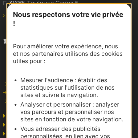
F-31685 Toulouse Cedex 6
Nous respectons votre vie privée
pro@agence-adocc.com
!
Pour améliorer votre expérience, nous
et nos partenaires utilisons des cookies
utiles pour :
Mesurer l'audience : établir des
Outils de communication
statistiques sur l'utilisation de nos
Photothèque
sites et suivre la navigation.
Consultations
Analyser et personnaliser : analyser
vos parcours et personnaliser nos
Agence AD'OCC
sites en fonction de votre navigation.
Presse et influence
Vous adresser des publicités
Voyagistes
personnalisées, en lien avec vos