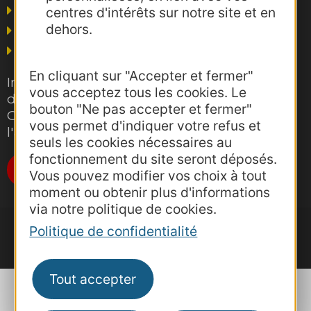
Business/Mice
centres d'intérêts sur notre site et en
dehors.
Thermalisme
Grand public
En cliquant sur "Accepter et fermer"
Inscrivez-vous gratuitement à la lettre
vous acceptez tous les cookies. Le
d'information pro de la destination
bouton "Ne pas accepter et fermer"
Occitanie pour suivre nos actions et
vous permet d'indiquer votre refus et
l'actualité du tourisme dans la région
seuls les cookies nécessaires au
fonctionnement du site seront déposés.
Je m'abonne
Vous pouvez modifier vos choix à tout
moment ou obtenir plus d'informations
via notre politique de cookies.
Politique de confidentialité
Tout accepter