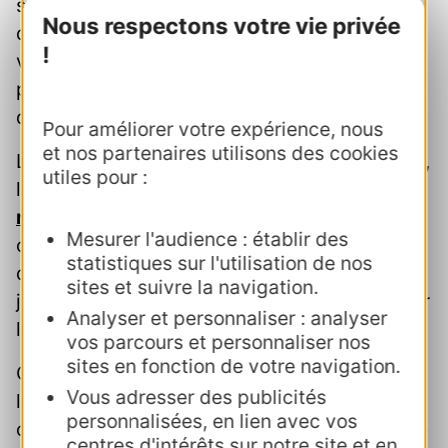
séduire une nouvelle clientèle sensible aux
Nous respectons votre vie privée
questions environnementales, préférant
!
voyager en mode slow et tout
particulièrement en train, et ce, tout au long
de l’année.
Pour améliorer votre expérience, nous
et nos partenaires utilisons des cookies
Le succès des
campagne de communication
,
utiles pour :
l'audience en hausse du site
www.occitanie-
rail-tour.com
ainsi que les ventes en
Mesurer l'audience : établir des
constante augmentation du Pass ORT
statistiques sur l'utilisation de nos
démontrent l'intérêt des jeunes et des moins
sites et suivre la navigation.
jeunes, provenant de France et d’Europe, pour
Analyser et personnaliser : analyser
l'Occitanie Rail Tour.
vos parcours et personnaliser nos
sites en fonction de votre navigation.
Organismes de tourisme, prestataires de
Vous adresser des publicités
loisirs, hébergeurs, gestionnaires de sites,
personnalisées, en lien avec vos
organisateurs d'événements… rejoignez cette
centres d'intérêts sur notre site et en