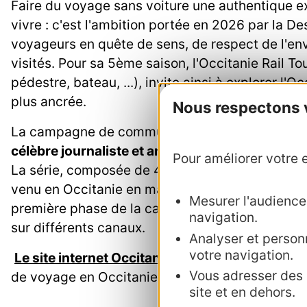
Faire du voyage sans voiture une authentique ex
vivre : c'est l'ambition portée en 2026 par la D
voyageurs en quête de sens, de respect de l'env
visités. Pour sa 5ème saison, l'Occitanie Rail T
pédestre, bateau, ...), invite ainsi à explorer l'
plus ancrée.
Nous respectons vo
La campagne de communication 2026 prend la
célèbre journaliste et animateur de télévision
h
Pour améliorer votre e
La série, composée de 4 épisodes, montre les r
venu en Occitanie en mai. Elle sera diffusée e
Mesurer l'audience :
première phase de la campagne aura annoncé la 
navigation.
sur différents canaux.
Analyser et personn
votre navigation.
Le site internet Occitanie Rail Tour
continue à ê
Vous adresser des p
de voyage en Occitanie sans voiture.
site et en dehors.