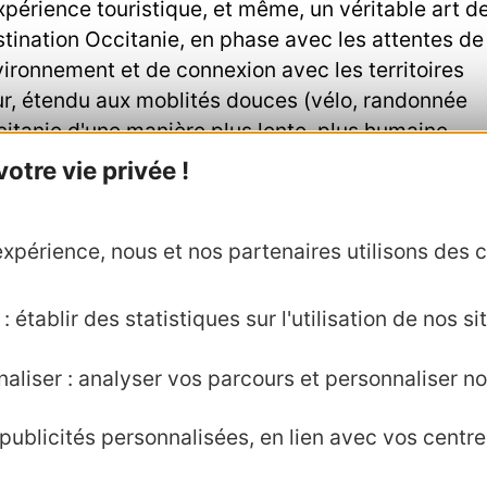
périence touristique, et même, un véritable art d
estination Occitanie, en phase avec les attentes de
ironnement et de connexion avec les territoires
our, étendu aux moblités douces (vélo, randonnée
Occitanie d'une manière plus lente, plus humaine,
tre vie privée !
 forme d'une
web-série exclusive
animée par un
abitué à parcourir le monde et à raconter les pays
xpérience, nous et nos partenaires utilisons des c
eportages effectués par notre voyageur émérite
n septembre et octobre 2026. Aurapavant, une
 établir des statistiques sur l'utilisation de nos sit
web-série par un teasing déployé de mai à juille
aliser : analyser vos parcours et personnaliser no
tre le support de concrétisation pour les intentio
ublicités personnalisées, en lien avec vos centres