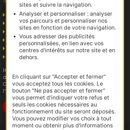
Consultations
sites et suivre la navigation.
Analyser et personnaliser : analyser
Agence AD'OCC
vos parcours et personnaliser nos
Presse et influence
sites en fonction de votre navigation.
Voyagistes
Vous adresser des publicités
Business/Mice
personnalisées, en lien avec vos
Thermalisme
centres d'intérêts sur notre site et en
Grand public
dehors.
Inscrivez-vous gratuitement à la lettre
En cliquant sur "Accepter et fermer"
d'information pro de la destination
vous acceptez tous les cookies. Le
Occitanie pour suivre nos actions et
bouton "Ne pas accepter et fermer"
l'actualité du tourisme dans la région
vous permet d'indiquer votre refus et
seuls les cookies nécessaires au
Je m'abonne
fonctionnement du site seront déposés.
Vous pouvez modifier vos choix à tout
moment ou obtenir plus d'informations