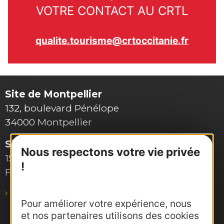
VOTRE CONTACT AU CRTL
qualite.tourisme@crtoccitanie.fr
Site de Montpellier
132, boulevard Pénélope
34000 Montpellier
Site de Toulouse
Nous respectons votre vie privée
15, rue Rivals – CS 78543
!
F-31685 Toulouse Cedex 6
pro@agence-adocc.com
Pour améliorer votre expérience, nous
et nos partenaires utilisons des cookies