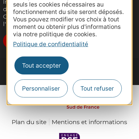
Inscrivez-vous gratuitement à la lettre
seuls les cookies nécessaires au
d'information pro de la destination
fonctionnement du site seront déposés.
Occitanie pour suivre nos actions et
Vous pouvez modifier vos choix à tout
l'actualité du tourisme dans la région
moment ou obtenir plus d'informations
via notre politique de cookies.
Je m'abonne
Politique de confidentialité
Tout accepter
Personnaliser
Tout refuser
Plan du site
Mentions et informations