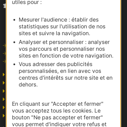
utiles pour :
Mesurer l'audience : établir des
statistiques sur l'utilisation de nos
sites et suivre la navigation.
Analyser et personnaliser : analyser
Outils de communication
vos parcours et personnaliser nos
Photothèque
sites en fonction de votre navigation.
Consultations
Vous adresser des publicités
personnalisées, en lien avec vos
Agence AD'OCC
centres d'intérêts sur notre site et en
Presse et influence
dehors.
Voyagistes
Business/Mice
En cliquant sur "Accepter et fermer"
Thermalisme
vous acceptez tous les cookies. Le
Grand public
bouton "Ne pas accepter et fermer"
vous permet d'indiquer votre refus et