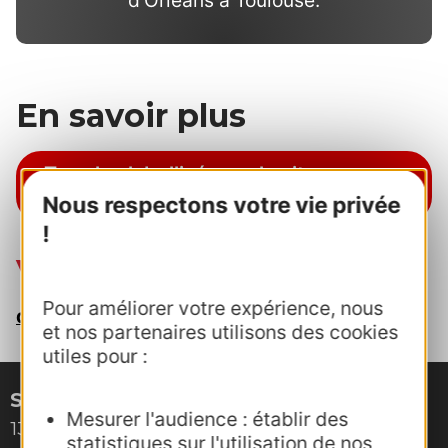
En savoir plus
Tous les labellisés sur le site voyage-
occitanie
Nous respectons votre vie privée
!
Votre contact au CRTL
Pour améliorer votre expérience, nous
qualite.tourisme@agence-adocc.com
et nos partenaires utilisons des cookies
utiles pour :
Site de Montpellier
Mesurer l'audience : établir des
132, boulevard Pénélope
statistiques sur l'utilisation de nos