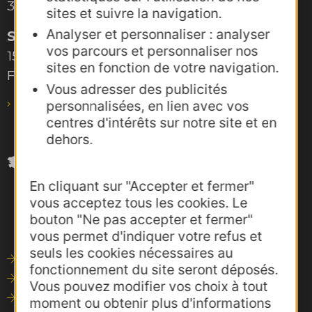
34000 Montpellier
sites et suivre la navigation.
Analyser et personnaliser : analyser
Site de Toulouse
vos parcours et personnaliser nos
15, rue Rivals – CS 78543
sites en fonction de votre navigation.
F-31685 Toulouse Cedex 6
Vous adresser des publicités
pro@agence-adocc.com
personnalisées, en lien avec vos
centres d'intérêts sur notre site et en
dehors.
En cliquant sur "Accepter et fermer"
vous acceptez tous les cookies. Le
bouton "Ne pas accepter et fermer"
vous permet d'indiquer votre refus et
seuls les cookies nécessaires au
Outils de communication
fonctionnement du site seront déposés.
Photothèque
Vous pouvez modifier vos choix à tout
Consultations
moment ou obtenir plus d'informations