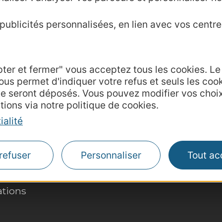
ublicités personnalisées, en lien avec vos centres
pter et fermer" vous acceptez tous les cookies. L
Agence AD'OCC
ous permet d'indiquer votre refus et seuls les coo
Presse et influenc
te seront déposés. Vous pouvez modifier vos choi
Voyagistes
tions via notre politique de cookies.
Business/Mice
ialité
Thermalisme
Grand public
refuser
Personnaliser
Tout ac
de communication
hèque
ations