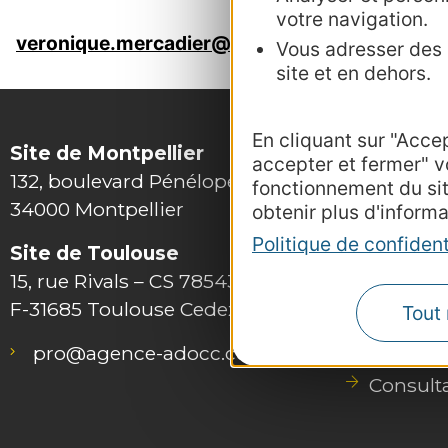
votre navigation.
veronique.mercadier@crtoccitanie.fr
Vous adresser des p
site et en dehors.
En cliquant sur "Acce
Site de Montpellier
accepter et fermer" v
132, boulevard Pénélope
fonctionnement du si
34000 Montpellier
obtenir plus d'informa
Politique de confident
Site de Toulouse
15, rue Rivals – CS 78543
F-31685 Toulouse Cedex 6
Tout 
Outils 
pro@agence-adocc.com
Photot
Consult