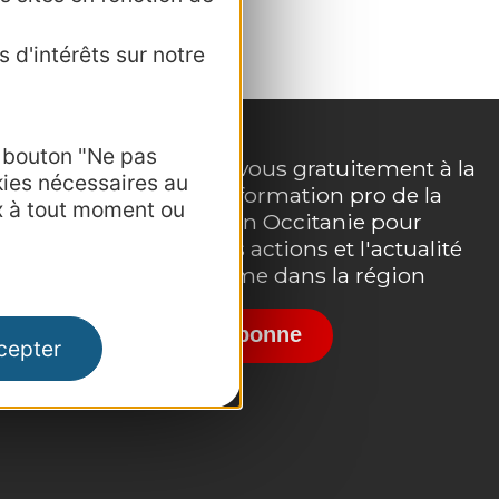
 d'intérêts sur notre
e bouton "Ne pas
Inscrivez-vous gratuitement à la
kies nécessaires au
lettre d'information pro de la
e
x à tout moment ou
destination Occitanie pour
suivre nos actions et l'actualité
du tourisme dans la région
Je m'abonne
cepter