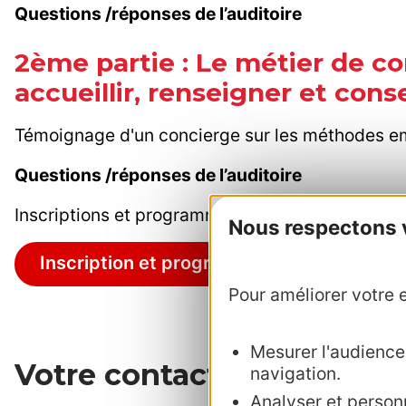
Questions /réponses de l’auditoire
2ème partie : Le métier de co
accueillir, renseigner et conse
Témoignage d'un concierge sur les méthodes 
Questions /réponses de l’auditoire
Inscriptions et programme
Nous respectons vo
Inscription et programme
Pour améliorer votre e
Mesurer l'audience :
Votre contact au CRTL Oc
navigation.
Analyser et personn