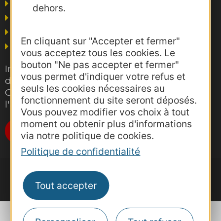
Voyagistes
dehors.
Business/Mice
Thermalisme
En cliquant sur "Accepter et fermer"
Grand public
vous acceptez tous les cookies. Le
bouton "Ne pas accepter et fermer"
Inscrivez-vous gratuitement à la lettre
vous permet d'indiquer votre refus et
d'information pro de la destination
seuls les cookies nécessaires au
Occitanie pour suivre nos actions et
fonctionnement du site seront déposés.
l'actualité du tourisme dans la région
Vous pouvez modifier vos choix à tout
moment ou obtenir plus d'informations
Je m'abonne
via notre politique de cookies.
Politique de confidentialité
Tout accepter