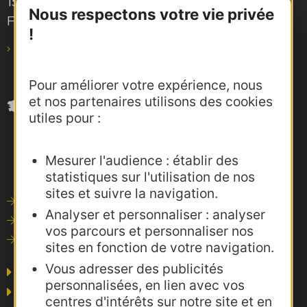
15, rue Rivals – CS 78543
Nous respectons votre vie privée
F-31685 Toulouse Cedex 6
!
pro@agence-adocc.com
Pour améliorer votre expérience, nous
et nos partenaires utilisons des cookies
utiles pour :
Mesurer l'audience : établir des
statistiques sur l'utilisation de nos
sites et suivre la navigation.
Outils de communication
Analyser et personnaliser : analyser
Photothèque
vos parcours et personnaliser nos
Consultations
sites en fonction de votre navigation.
Vous adresser des publicités
Agence AD'OCC
personnalisées, en lien avec vos
Presse et influence
centres d'intérêts sur notre site et en