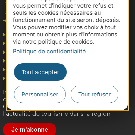
Outils de communication
vous permet d'indiquer votre refus et
seuls les cookies nécessaires au
Photothèque
fonctionnement du site seront déposés.
Consultations
Vous pouvez modifier vos choix à tout
moment ou obtenir plus d'informations
Agence AD'OCC
via notre politique de cookies.
Presse et influence
Politique de confidentialité
Voyagistes
Business/Mice
Thermalisme
Tout accepter
Grand public
Inscrivez-vous gratuitement à la lettre
Personnaliser
Tout refuser
d'information pro de la destination
Occitanie pour suivre nos actions et
l'actualité du tourisme dans la région
Je m'abonne