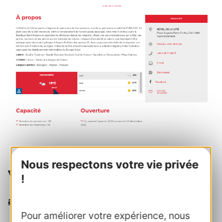
Nous respectons votre vie privée
Votre contact au CRTL
!
anne.frances@crtoccitanie.fr
Pour améliorer votre expérience, nous