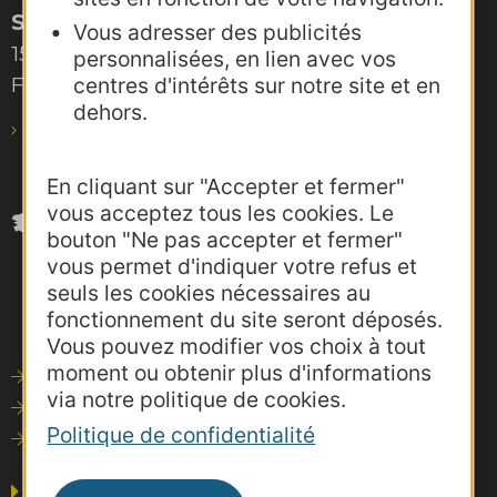
Site de Toulouse
Vous adresser des publicités
15, rue Rivals – CS 78543
personnalisées, en lien avec vos
F-31685 Toulouse Cedex 6
centres d'intérêts sur notre site et en
dehors.
pro@agence-adocc.com
En cliquant sur "Accepter et fermer"
vous acceptez tous les cookies. Le
bouton "Ne pas accepter et fermer"
vous permet d'indiquer votre refus et
seuls les cookies nécessaires au
fonctionnement du site seront déposés.
Vous pouvez modifier vos choix à tout
moment ou obtenir plus d'informations
Outils de communication
via notre politique de cookies.
Photothèque
Politique de confidentialité
Consultations
Agence AD'OCC