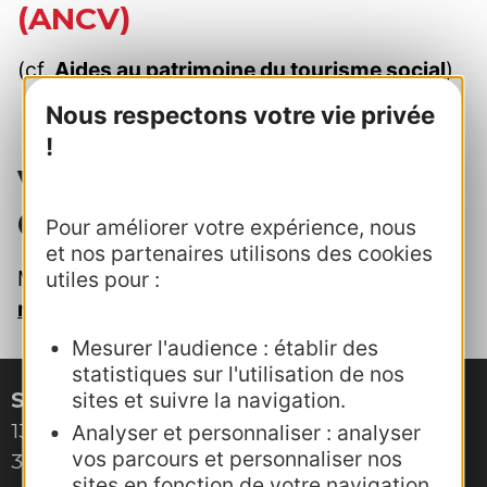
(ANCV)
(cf.
Aides au patrimoine du tourisme social
)
Nous respectons votre vie privée
!
Votre contact au CRTL
Occitanie
Pour améliorer votre expérience, nous
et nos partenaires utilisons des cookies
Marion Saint-Martin -
marion.saint-
utiles pour :
martin@crtoccitanie.fr
Mesurer l'audience : établir des
statistiques sur l'utilisation de nos
sites et suivre la navigation.
Site de Montpellier
132, boulevard Pénélope
Analyser et personnaliser : analyser
vos parcours et personnaliser nos
34000 Montpellier
sites en fonction de votre navigation.