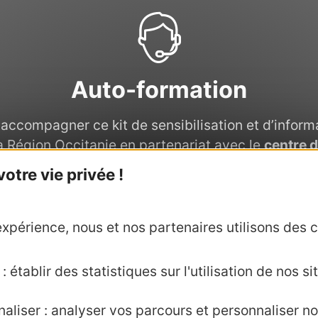
Auto-formation
accompagner ce kit de sensibilisation et d’inform
a Région Occitanie en partenariat avec le
centre 
ormation Valabre
a mis en place une auto-formati
tre vie privée !
osée de plusieurs capsules permettant d’approf
ses connaissances sur le sujet.
xpérience, nous et nos partenaires utilisons des c
Tester la formation
 établir des statistiques sur l'utilisation de nos sit
aliser : analyser vos parcours et personnaliser no