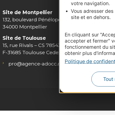
votre navigation.
Vous adresser des p
Site de Montpellier
site et en dehors.
132, boulevard Pénélope
34000 Montpellier
En cliquant sur "Acce
Site de Toulouse
accepter et fermer" v
15, rue Rivals – CS 78543
fonctionnement du si
F-31685 Toulouse Cedex 6
obtenir plus d'informa
Outils 
Politique de confident
pro@agence-adocc.com
Photot
Consult
Tout 