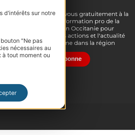
 d'intérêts sur notre
Inscrivez-vous gratuitement à la
lettre d'information pro de la
e
destination Occitanie pour
suivre nos actions et l'actualité
e bouton "Ne pas
du tourisme dans la région
kies nécessaires au
x à tout moment ou
Je m'abonne
cepter