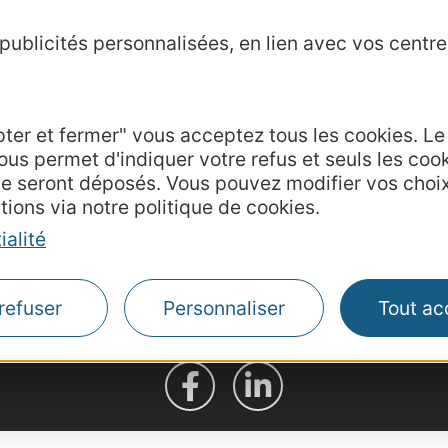
ublicités personnalisées, en lien avec vos centres
Agence AD'OCC
Presse et influenc
Voyagistes
Business/Mice
pter et fermer" vous acceptez tous les cookies. L
ous permet d'indiquer votre refus et seuls les coo
Thermalisme
te seront déposés. Vous pouvez modifier vos choi
Grand public
tions via notre politique de cookies.
de communication
ialité
hèque
ations
refuser
Personnaliser
Tout ac