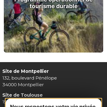
tourisme durable
Site de Montpellier
132, boulevard Pénélope
34000 Montpellier
Site de Toulouse
15, rue Rivals – CS 78543
Nous respectons votre vie privée