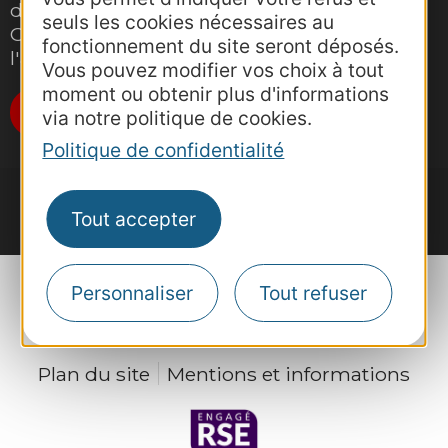
d'information pro de la destination
seuls les cookies nécessaires au
Occitanie pour suivre nos actions et
fonctionnement du site seront déposés.
l'actualité du tourisme dans la région
Vous pouvez modifier vos choix à tout
moment ou obtenir plus d'informations
Je m'abonne
via notre politique de cookies.
Politique de confidentialité
Tout accepter
Personnaliser
Tout refuser
Plan du site
Mentions et informations