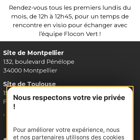
Rendez-vous tous les premiers lundis du
mois, de 12h à 12h45, pour un temps de
rencontre en visio pour échanger avec
l’équipe Flocon Vert !
Site de Montpellier
132, boulevard Pénélope
34000 Montpellier
Site de Toulouse
15, rue Rivals – CS 78543
Nous respectons votre vie privée
F-31685 Toulouse Cedex 6
!
pro@agence-adocc.com
Pour améliorer votre expérience, nous
et nos partenaires utilisons des cookies