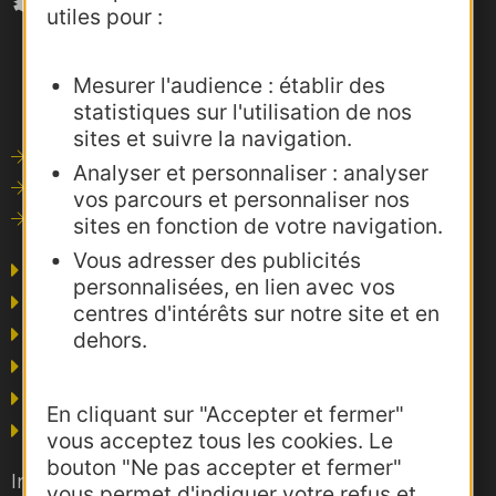
utiles pour :
Mesurer l'audience : établir des
statistiques sur l'utilisation de nos
sites et suivre la navigation.
Outils de communication
Analyser et personnaliser : analyser
Photothèque
vos parcours et personnaliser nos
Consultations
sites en fonction de votre navigation.
Vous adresser des publicités
Agence AD'OCC
personnalisées, en lien avec vos
Presse et influence
centres d'intérêts sur notre site et en
Voyagistes
dehors.
Business/Mice
Thermalisme
En cliquant sur "Accepter et fermer"
Grand public
vous acceptez tous les cookies. Le
bouton "Ne pas accepter et fermer"
Inscrivez-vous gratuitement à la lettre
vous permet d'indiquer votre refus et