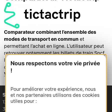
Comparateur combinant l’ensemble des
modes de transport en commun
et
permettant l’achat en ligne. L’utilisateur peut
retrouver notamment les billets de train Sncf,
les itinéraires de bus et les annonces de
Nous respectons votre vie privée
covoiturage correspondant à la destination.
!
Voir le comparateur Tictactrip
Pour améliorer votre expérience, nous
Site de Montpellier
et nos partenaires utilisons des cookies
utiles pour :
132, boulevard Pénélope
34000 Montpellier