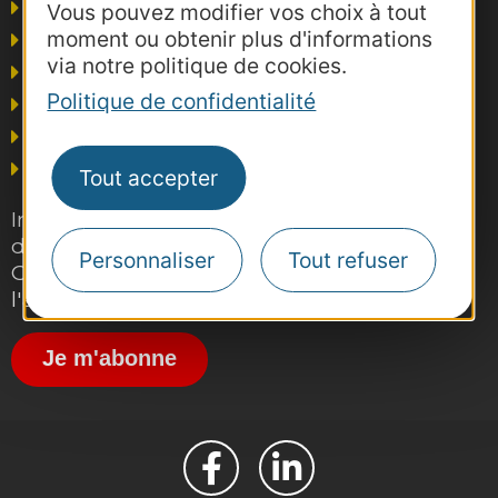
Agence AD'OCC
Vous pouvez modifier vos choix à tout
moment ou obtenir plus d'informations
Presse et influence
via notre politique de cookies.
Voyagistes
Politique de confidentialité
Business/Mice
Thermalisme
Grand public
Tout accepter
Inscrivez-vous gratuitement à la lettre
d'information pro de la destination
Personnaliser
Tout refuser
Occitanie pour suivre nos actions et
l'actualité du tourisme dans la région
Je m'abonne