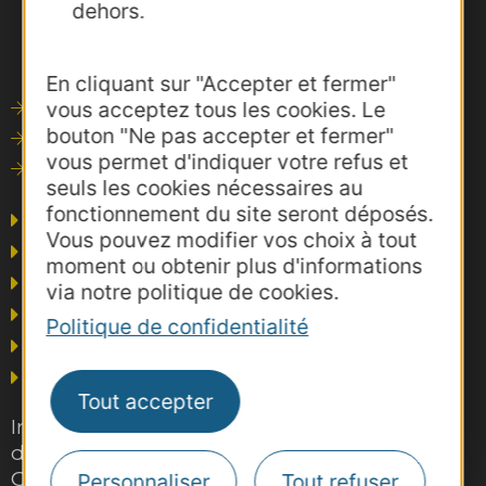
dehors.
En cliquant sur "Accepter et fermer"
vous acceptez tous les cookies. Le
Outils de communication
bouton "Ne pas accepter et fermer"
Photothèque
vous permet d'indiquer votre refus et
Consultations
seuls les cookies nécessaires au
fonctionnement du site seront déposés.
Agence AD'OCC
Vous pouvez modifier vos choix à tout
Presse et influence
moment ou obtenir plus d'informations
Voyagistes
via notre politique de cookies.
Business/Mice
Politique de confidentialité
Thermalisme
Grand public
Tout accepter
Inscrivez-vous gratuitement à la lettre
d'information pro de la destination
Occitanie pour suivre nos actions et
Personnaliser
Tout refuser