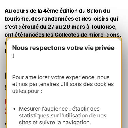
Au cours de la 4ème édition du Salon du
tourisme, des randonnées et des loisirs qui
s'est déroulé du 27 au 29 mars à Toulouse,
ont été lancées les Collectes de micro-dons,
ou collectes de donc grand public pour ce
Nous respectons votre vie privée
Fonds en mécénat.
!
Le Fonds Occ’Ygène au
Pour améliorer votre expérience, nous
et nos partenaires utilisons des cookies
salon
utiles pour :
Lancement des collectes
Mesurer l'audience : établir des
2026
statistiques sur l'utilisation de nos
sites et suivre la navigation.
Vendredi 27 mars, au MEETT à Toulouse, le