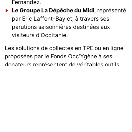
Fernandez.
Le Groupe La Dépêche du Midi
, représenté
par Eric Laffont-Baylet, à travers ses
parutions saisonnières destinées aux
visiteurs d’Occitanie.
Les solutions de collectes en TPE ou en ligne
proposées par le Fonds Occ’Ygène à ses
donateurs représentent de véritables outils
RSE, et sont gérés sans frais via un opérateur
national agréé.
Annonce des grandes
actualités du Fonds
Occ'Ygène
Le Salon Occ'Yègne fut l'occasion de faire le