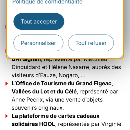
Politique de confidentialité
travers ses 6 établissements hôteliers
(Carcassonne, Toulouse, Figeac et Ax-Les-
Thermes).
Tout accepter
L’Office de Tourisme Pays d’Uzès Pont du
Gard
, auprès des visiteurs de sa
destination.
Personnaliser
Tout refuser
L’Office de Tourisme Armagnac &
d’Artagnan
, représenté par Matthieu
Dinguidard et Hélène Nasarre, auprès des
visiteurs d’Eauze, Nogaro, ...
L’Office de Tourisme du Grand Figeac,
Vallées du Lot et du Célé
, représenté par
Anne Pecrix, via une vente d’objets
souvenirs originaux.
La plateforme de
c
artes cadeaux
solidaires HOOL
, représentée par Virginie