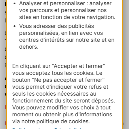
Analyser et personnaliser : analyser
Fonds Occ’Ygène
a rassemblé une partie de
vos parcours et personnaliser nos
son réseau de mécènes et donateurs pour le
sites en fonction de votre navigation.
lancement de collectes grand public.
Vous adresser des publicités
personnalisées, en lien avec vos
Comme chaque année, à l’invitation de
centres d'intérêts sur notre site et en
Toulouse Event, mécène fondateur,
dehors.
Occ’Ygène marque un des temps forts de sa
Communauté dans le cadre du Salon
international du tourisme organisé au MEETT.
En cliquant sur "Accepter et fermer"
vous acceptez tous les cookies. Le
Ainsi cette année, une douzaine de collectes
bouton "Ne pas accepter et fermer"
de micro-dons a été lancée auprès des
vous permet d'indiquer votre refus et
seuls les cookies nécessaires au
visiteurs de l'Occitanie :
fonctionnement du site seront déposés.
Toulouse Events
, représenté par Olivier
Vous pouvez modifier vos choix à tout
moment ou obtenir plus d'informations
Chanelle, à l’occasion du Salon Occ’Ygène.
via notre politique de cookies.
Cité Hôtels
, représenté par Hadrien Pujol, à