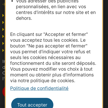
Vous adresser des publicités
Consultations
personnalisées, en lien avec vos
centres d'intérêts sur notre site et en
Agence AD'OCC
dehors.
Presse et influence
Voyagistes
En cliquant sur "Accepter et fermer"
Business/Mice
vous acceptez tous les cookies. Le
Thermalisme
bouton "Ne pas accepter et fermer"
Grand public
vous permet d'indiquer votre refus et
seuls les cookies nécessaires au
Inscrivez-vous gratuitement à la lettre
fonctionnement du site seront déposés.
d'information pro de la destination
Vous pouvez modifier vos choix à tout
Occitanie pour suivre nos actions et
moment ou obtenir plus d'informations
l'actualité du tourisme dans la région
via notre politique de cookies.
Politique de confidentialité
Je m'abonne
Tout accepter