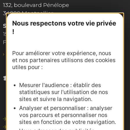
132, boulevard Pénélope
34000 Montpellier
Nous respectons votre vie privée
Site de Toulouse
!
15, rue Rivals – CS 78543
F-31685 Toulouse Cedex 6
Pour améliorer votre expérience, nous
pro@agence-adocc.com
et nos partenaires utilisons des cookies
utiles pour :
Mesurer l'audience : établir des
statistiques sur l'utilisation de nos
sites et suivre la navigation.
Analyser et personnaliser : analyser
vos parcours et personnaliser nos
Outils de communication
sites en fonction de votre navigation.
Photothèque