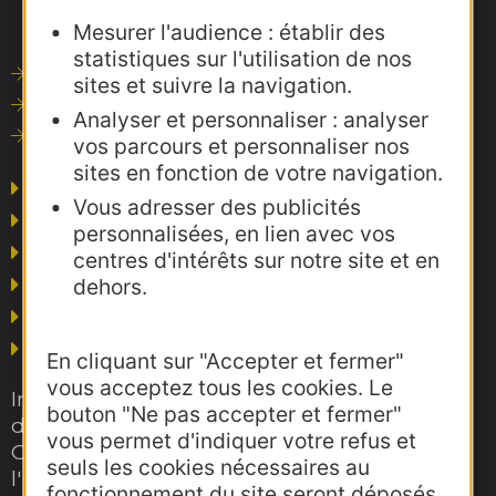
Mesurer l'audience : établir des
statistiques sur l'utilisation de nos
Outils de communication
sites et suivre la navigation.
Photothèque
Analyser et personnaliser : analyser
Consultations
vos parcours et personnaliser nos
sites en fonction de votre navigation.
Agence AD'OCC
Vous adresser des publicités
Presse et influence
personnalisées, en lien avec vos
Voyagistes
centres d'intérêts sur notre site et en
Business/Mice
dehors.
Thermalisme
Grand public
En cliquant sur "Accepter et fermer"
vous acceptez tous les cookies. Le
Inscrivez-vous gratuitement à la lettre
bouton "Ne pas accepter et fermer"
d'information pro de la destination
vous permet d'indiquer votre refus et
Occitanie pour suivre nos actions et
seuls les cookies nécessaires au
l'actualité du tourisme dans la région
fonctionnement du site seront déposés.