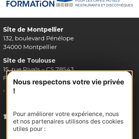
Site de Montpellier
132, boulevard Pénélope
34000 Montpellier
Site de Toulouse
15, rue Rivals – CS 78543
F-31685 Toulouse Cedex 6
Nous respectons votre vie privée
!
pro@agence-adocc.com
Pour améliorer votre expérience, nous
et nos partenaires utilisons des cookies
utiles pour :