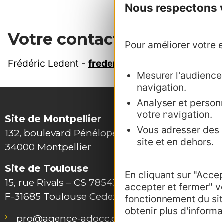
Nous respectons vo
Votre contact au CRTL
Pour améliorer votre e
Frédéric Ledent -
frederic.ledent@crtoccitanie
Mesurer l'audience :
navigation.
Analyser et personn
votre navigation.
Site de Montpellier
Vous adresser des p
132, boulevard Pénélope
site et en dehors.
34000 Montpellier
Site de Toulouse
En cliquant sur "Acce
15, rue Rivals – CS 78543
accepter et fermer" v
F-31685 Toulouse Cedex 6
fonctionnement du si
Outils 
obtenir plus d'informa
pro@agence-adocc.com
Photot