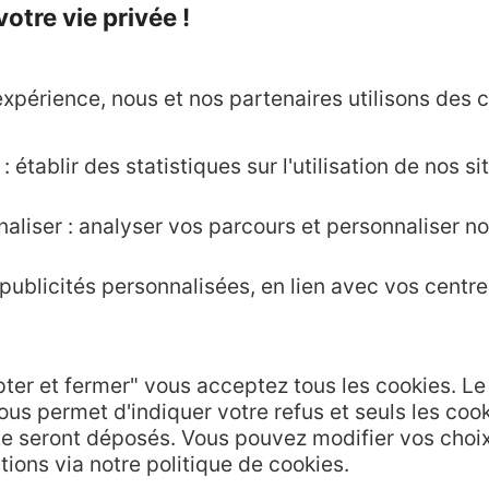
tre vie privée !
xpérience, nous et nos partenaires utilisons des c
.fr
 établir des statistiques sur l'utilisation de nos sit
aliser : analyser vos parcours et personnaliser no
Agence AD'OCC
ublicités personnalisées, en lien avec vos centres
Presse et influenc
Voyagistes
Business/Mice
Thermalisme
pter et fermer" vous acceptez tous les cookies. L
ous permet d'indiquer votre refus et seuls les coo
Grand public
te seront déposés. Vous pouvez modifier vos choi
de communication
tions via notre politique de cookies.
hèque