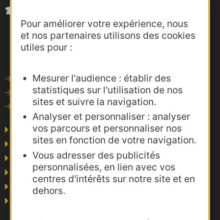
Pour améliorer votre expérience, nous
et nos partenaires utilisons des cookies
utiles pour :
Mesurer l'audience : établir des
Outils de communication
statistiques sur l'utilisation de nos
Photothèque
sites et suivre la navigation.
Consultations
Analyser et personnaliser : analyser
vos parcours et personnaliser nos
Agence AD'OCC
sites en fonction de votre navigation.
Presse et influence
Vous adresser des publicités
Voyagistes
personnalisées, en lien avec vos
Business/Mice
centres d'intérêts sur notre site et en
Thermalisme
dehors.
Grand public