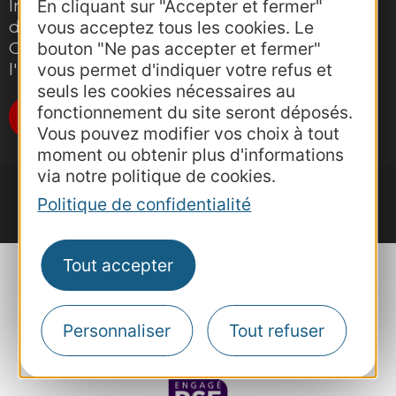
Inscrivez-vous gratuitement à la lettre
En cliquant sur "Accepter et fermer"
d'information pro de la destination
vous acceptez tous les cookies. Le
Occitanie pour suivre nos actions et
bouton "Ne pas accepter et fermer"
l'actualité du tourisme dans la région
vous permet d'indiquer votre refus et
seuls les cookies nécessaires au
fonctionnement du site seront déposés.
Je m'abonne
Vous pouvez modifier vos choix à tout
moment ou obtenir plus d'informations
via notre politique de cookies.
Politique de confidentialité
Tout accepter
Personnaliser
Tout refuser
Plan du site
Mentions et informations