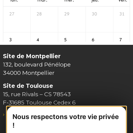
Site de Montpellier
132, boulevard Pénélope
34000 Montpellier
Site de Toulouse
15, rue Rivals – CS 78543
F-31685 Toulouse Cedex 6
pro@agence-adocc.com
Nous respectons votre vie privée
!