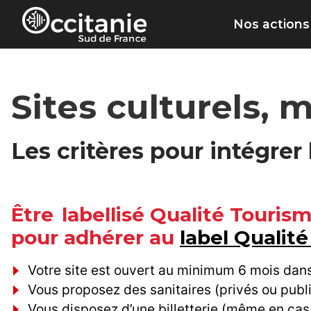
Panneau de gestion des cookies
Nos actions
Sites culturels,
Les critères pour intégrer
Être labellisé Qualité Touris
pour adhérer au
label Qualit
Votre site est ouvert au minimum 6 mois dan
Vous proposez des sanitaires (privés ou publ
Vous disposez d’une billetterie (même en cas