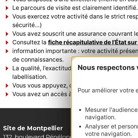
Le parcours de visite est clairement identifié
Vous exercez votre activité dans le strict res
sécurité…)
Vous avez souscrit une assurance couvrant les
Consultez la
fiche récapitulative de l’État su
information importante : votre activité présen
de connaissances.
Nous respectons vo
La qualité, l’exactitude et la pertinence du 
labellisation.
Vous vous appuyez, dans le cas idéal, sur un
Pour améliorer votre e
Vous avez un accès à internet.
Mesurer l'audience :
navigation.
Analyser et personn
Site de Montpellier
votre navigation.
132, boulevard Pénélope