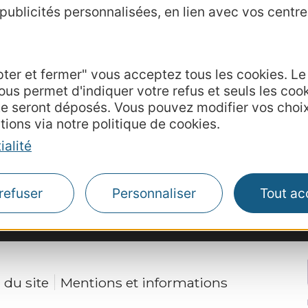
ublicités personnalisées, en lien avec vos centres
Voyagistes
Business/Mice
Thermalisme
pter et fermer" vous acceptez tous les cookies. L
Grand public
ous permet d'indiquer votre refus et seuls les coo
de communication
te seront déposés. Vous pouvez modifier vos choi
hèque
tions via notre politique de cookies.
ations
ialité
refuser
Personnaliser
Tout ac
 du site
Mentions et informations