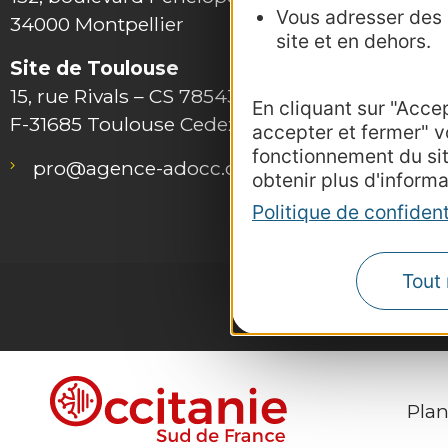
Vous adresser des p
34000 Montpellier
site et en dehors.
Site de Toulouse
15, rue Rivals – CS 78543
En cliquant sur "Acce
F-31685 Toulouse Cedex 6
accepter et fermer" v
Outils 
fonctionnement du si
pro@agence-adocc.com
Photot
obtenir plus d'informa
Consult
Politique de confident
Tout 
Plan