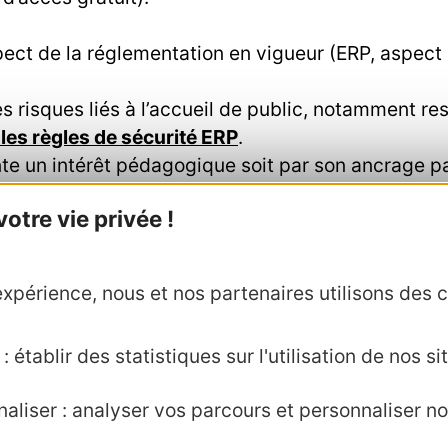
.
pect de la réglementation en vigueur (ERP, aspect d
 risques liés à l’accueil de public, notamment res
r les règles de sécurité ERP
.
te un intérêt pédagogique soit par son ancrage patr
tre vie privée !
discours de médiation restitué au public constitue
 comité scientifique et/ou sur des personnes et s
xpérience, nous et nos partenaires utilisons des c
 établir des statistiques sur l'utilisation de nos sit
aliser : analyser vos parcours et personnaliser no
Agence AD'OCC
Presse et influenc