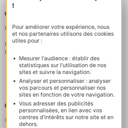
!
Contexte et enjeux
Pour améliorer votre expérience, nous
Renforcer l’attractivité de la destination
et nos partenaires utilisons des cookies
thermale régionale et des stations,
utiles pour :
Diversifier les cibles et les offres,
Fédérer les acteurs de la filière en
Mesurer l'audience : établir des
collaboration avec la Fédération Thermale
statistiques sur l'utilisation de nos
Occitanie autour d’axes opérationnels
sites et suivre la navigation.
partagés.
Analyser et personnaliser : analyser
vos parcours et personnaliser nos
sites en fonction de votre navigation.
Vous adresser des publicités
Chiffres clés Occitanie
personnalisées, en lien avec vos
centres d'intérêts sur notre site et en
28 stations thermales
et
32 centres
dehors.
thermoludiques
ou spas thermaux