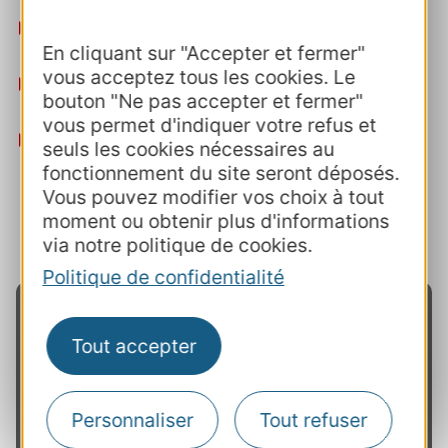
136 000 curistes
en 2022 soit environ
2,5
En cliquant sur "Accepter et fermer"
millions
nuitées,
vous acceptez tous les cookies. Le
31%
de la fréquentation nationale en
bouton "Ne pas accepter et fermer"
nombre de curistes assurés-sociaux,
vous permet d'indiquer votre refus et
12 indications thérapeutiques
définies par
seuls les cookies nécessaires au
la Sécurité sociale représentées en
fonctionnement du site seront déposés.
Occitanie (soit la totalité des indications
Vous pouvez modifier vos choix à tout
moment ou obtenir plus d'informations
thérapeutiques identifiées).
via notre politique de cookies.
Politique de confidentialité
Tout accepter
Actions principales
Personnaliser
Tout refuser