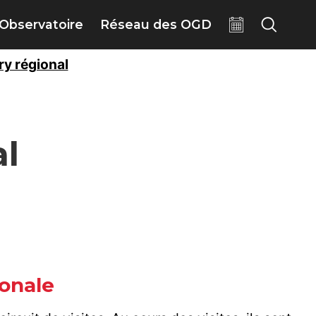
Observatoire
Réseau des OGD
ry régional
al
ionale