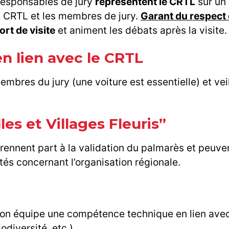
responsables de jury
représentent le CRTL
sur un 
le CRTL et les membres de jury.
Garant du respect d
ort de visite
et animent les débats après la visite.
n lien avec le CRTL
membres du jury (une voiture est essentielle) et ve
es et Villages Fleuris”
s prennent part à la validation du palmarès et peuv
és concernant l’organisation régionale.
on équipe une compétence technique en lien avec
odiversité, etc.)