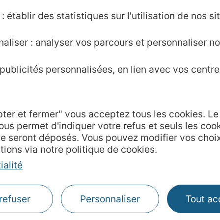
 établir des statistiques sur l'utilisation de nos sit
aliser : analyser vos parcours et personnaliser no
ublicités personnalisées, en lien avec vos centres
nie.fr
pour des premiers échanges autour du parte
pter et fermer" vous acceptez tous les cookies. L
Agence AD'OCC
ous permet d'indiquer votre refus et seuls les coo
te seront déposés. Vous pouvez modifier vos choi
Presse et influenc
tions via notre politique de cookies.
Voyagistes
ialité
Business/Mice
Thermalisme
Grand public
refuser
Personnaliser
Tout ac
de communication