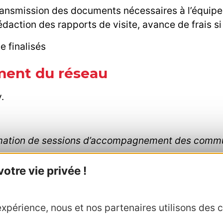
transmission des documents nécessaires à l’équipe j
action des rapports de visite, avance de frais si
e finalisés
ent du réseau
.
animation de sessions d’accompagnement des commun
atiques ?
tre vie privée !
isé par une convention qui rémunère la structure p
on) et prévoit le remboursement des frais de dépl
xpérience, nous et nos partenaires utilisons des c
ents, déjeuners) sont pris en charge par le CRTL.