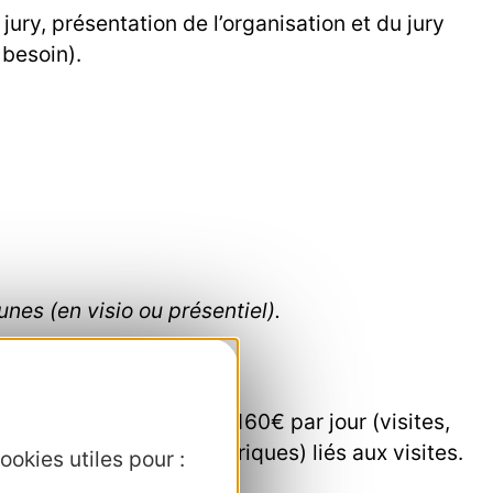
ury, présentation de l’organisation et du jury
 besoin).
es (en visio ou présentiel).
artenaire à hauteur de 160€ par jour (visites,
acement (frais kilométriques) liés aux visites.
ookies utiles pour :