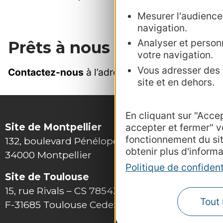
Mesurer l'audience :
navigation.
Analyser et personn
Prêts à nous rejoindre ?
votre navigation.
Vous adresser des p
Contactez-nous
à l’adresse
labelvf@crt-occita
site et en dehors.
En cliquant sur "Acce
Site de Montpellier
accepter et fermer" v
fonctionnement du si
132, boulevard Pénélope
obtenir plus d'informa
34000 Montpellier
Politique de confident
Site de Toulouse
15, rue Rivals – CS 78543
Tout 
F-31685 Toulouse Cedex 6
Outils 