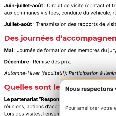
Juin-juillet-août
: Circuit de visite (contact et 
aux communes visitées, conduite du véhicule, réd
Juillet-août
: Transmission des rapports de visit
Des journées d’accompagnem
Mai
: Journée de formation des membres du jury
Décembre
: Remise des prix.
Automne-Hiver (facultatif): Participation à l’
Quelles sont les modalités pr
Nous respectons vo
Le partenariat “Responsable de jury”
est formal
réunions, actions d’accompagnement et préparati
Pour améliorer votre e
Lors des visites, l’ensemble des frais (hébergem