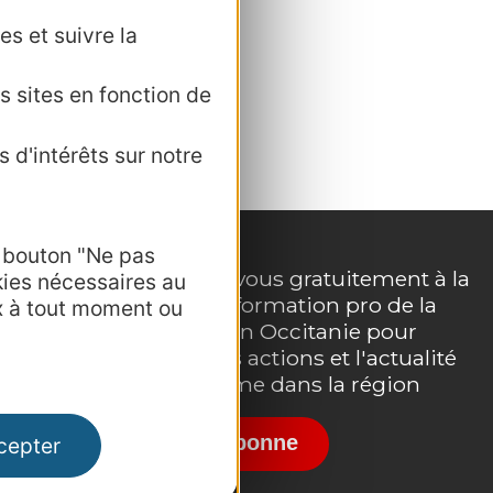
es et suivre la
s sites en fonction de
 d'intérêts sur notre
nariat.
e bouton "Ne pas
Inscrivez-vous gratuitement à la
kies nécessaires au
lettre d'information pro de la
x à tout moment ou
e
destination Occitanie pour
suivre nos actions et l'actualité
du tourisme dans la région
Je m'abonne
cepter