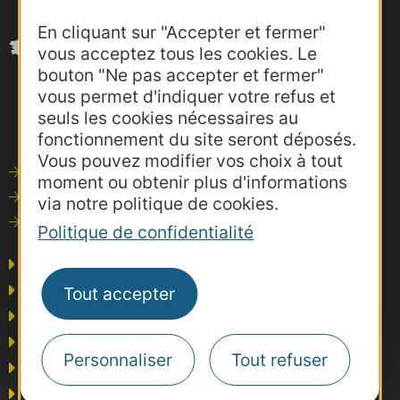
En cliquant sur "Accepter et fermer"
vous acceptez tous les cookies. Le
bouton "Ne pas accepter et fermer"
vous permet d'indiquer votre refus et
seuls les cookies nécessaires au
fonctionnement du site seront déposés.
Vous pouvez modifier vos choix à tout
Outils de communication
moment ou obtenir plus d'informations
Photothèque
via notre politique de cookies.
Consultations
Politique de confidentialité
Agence AD'OCC
Presse et influence
Tout accepter
Voyagistes
Business/Mice
Personnaliser
Tout refuser
Thermalisme
Grand public