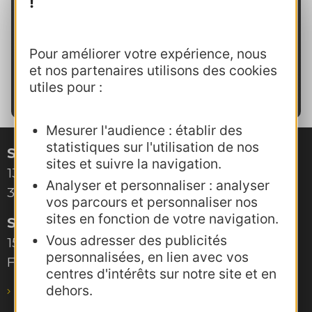
!
Le déclassement :
la commune a été
visitée suite à un avertissement et la
visite n’a pas fait état d’une reprise en
Pour améliorer votre expérience, nous
main. La commune perd un niveau de
et nos partenaires utilisons des cookies
utiles pour :
labellisation.
Mesurer l'audience : établir des
statistiques sur l'utilisation de nos
Site de Montpellier
sites et suivre la navigation.
132, boulevard Pénélope
Analyser et personnaliser : analyser
34000 Montpellier
vos parcours et personnaliser nos
sites en fonction de votre navigation.
Site de Toulouse
Vous adresser des publicités
15, rue Rivals – CS 78543
personnalisées, en lien avec vos
F-31685 Toulouse Cedex 6
centres d'intérêts sur notre site et en
dehors.
pro@agence-adocc.com