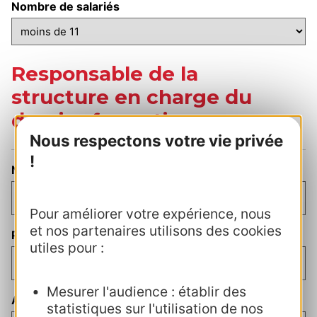
Nombre de salariés
Responsable de la
structure en charge du
dossier formation
Nous respectons votre vie privée
!
Nom du responsable formation
(Nécessaire)
Pour améliorer votre expérience, nous
et nos partenaires utilisons des cookies
Prénom du responsable formation
(Nécessaire)
utiles pour :
Mesurer l'audience : établir des
Adresse e-mail du responsable formation
(Nécessaire)
statistiques sur l'utilisation de nos