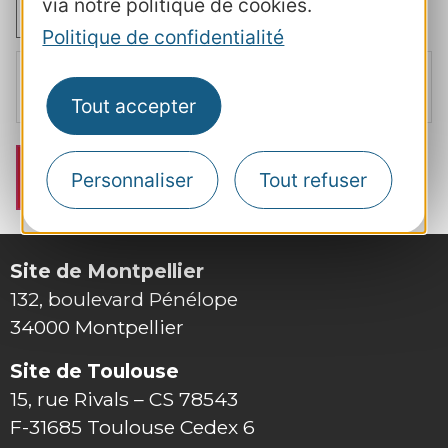
via notre politique de cookies.
J’accepte
Politique de confidentialité
J’accepte
la politique de confidentialité
et j'atteste avoir pris
connaissance des modalités mentionnées dans le
règlement
Tout accepter
intérieur
Personnaliser
Tout refuser
Site de Montpellier
132, boulevard Pénélope
34000 Montpellier
Site de Toulouse
15, rue Rivals – CS 78543
F-31685 Toulouse Cedex 6