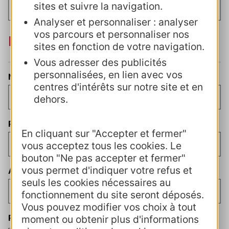
sites et suivre la navigation.
Analyser et personnaliser : analyser
vos parcours et personnaliser nos
Direction
sites en fonction de votre navigation.
Vous adresser des publicités
personnalisées, en lien avec vos
Nom du directeur
(Nécessaire)
centres d'intérêts sur notre site et en
dehors.
Prénom du directeur
En cliquant sur "Accepter et fermer"
vous acceptez tous les cookies. Le
bouton "Ne pas accepter et fermer"
vous permet d'indiquer votre refus et
Adresse e-mail de la direction
(Nécessaire)
seuls les cookies nécessaires au
fonctionnement du site seront déposés.
Vous pouvez modifier vos choix à tout
RGPD et règlement intérieur
moment ou obtenir plus d'informations
(Nécessaire)