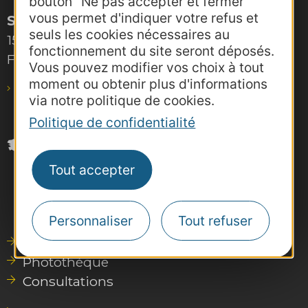
bouton "Ne pas accepter et fermer"
vous permet d'indiquer votre refus et
Site de Toulouse
seuls les cookies nécessaires au
15, rue Rivals – CS 78543
fonctionnement du site seront déposés.
F-31685 Toulouse Cedex 6
Vous pouvez modifier vos choix à tout
moment ou obtenir plus d'informations
pro@agence-adocc.com
via notre politique de cookies.
Politique de confidentialité
Tout accepter
Personnaliser
Tout refuser
Outils de communication
Photothèque
Consultations