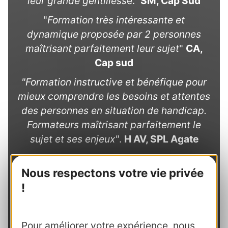
leur grande gentilless
e."
SM, Cap Sud
"
Formation très intéressante et
dynamique proposée par 2 personnes
maîtrisant parfaitement leur sujet
"
CA,
Cap sud
"Formation instructive et bénéfique pour
mieux comprendre les besoins et attentes
des personnes en situation de handicap.
Formateurs maîtrisant parfaitement le
sujet et ses enjeux"
.
H AV, SPL Agate
"
Formateurs concrètement concernés par
Nous respectons votre vie privée
le sujet du handicap et très ouverts : des
atouts importants pour pouvoir parler de
!
ce sujet diffcile sans tabou ni
miserabilisme. Merci et bravo à eux !
"-
Pour améliorer votre expérience, nous