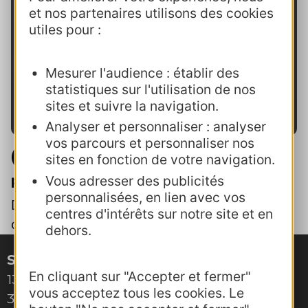
FS, OT Gruissan
et nos partenaires utilisons des cookies
"
Super formation, les formateurs comme
utiles pour :
toujours excellents, dans l'empathie et
pas sermoneurs ! On se sent à l'aise, le
Mesurer l'audience : établir des
côté humain est au centre de leur
statistiques sur l'utilisation de nos
pédagogie"
.
FC, OT grand Orb
sites et suivre la navigation.
Analyser et personnaliser : analyser
vos parcours et personnaliser nos
Télécharger et visualiser le
sites en fonction de votre navigation.
programme de formation
Vous adresser des publicités
personnalisées, en lien avec vos
Désolé. Les inscriptions sont closes pour
centres d'intérêts sur notre site et en
cette formation.
dehors.
Site de Montpellier
En cliquant sur "Accepter et fermer"
132, boulevard Pénélope
vous acceptez tous les cookies. Le
34000 Montpellier