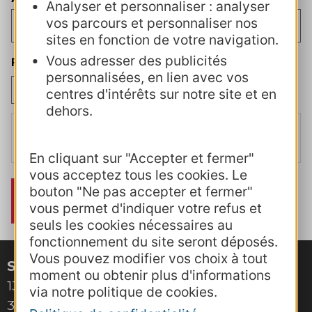
Analyser et personnaliser : analyser
vos parcours et personnaliser nos
sites en fonction de votre navigation.
Vous adresser des publicités
RGPD et règlement intérieur
(Nécessaire)
personnalisées, en lien avec vos
J’accepte
centres d'intérêts sur notre site et en
dehors.
J’accepte
la politique de confidentialité
et j'atteste avoir pris
connaissance des modalités mentionnées dans le
règlement
intérieur
En cliquant sur "Accepter et fermer"
vous acceptez tous les cookies. Le
bouton "Ne pas accepter et fermer"
vous permet d'indiquer votre refus et
seuls les cookies nécessaires au
fonctionnement du site seront déposés.
Vous pouvez modifier vos choix à tout
Site de Montpellier
moment ou obtenir plus d'informations
132, boulevard Pénélope
via notre politique de cookies.
34000 Montpellier