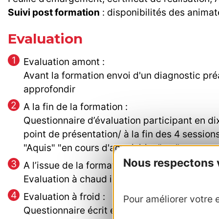
Suivi post formation
: disponibilités des anima
Evaluation
Evaluation amont :
Avant la formation envoi d'un diagnostic préa
approfondir
A la fin de la formation :
Questionnaire d’évaluation participant en di
point de présentation/ à la fin des 4 session
"Aquis" "en cours d'acquisition" et "non acq
Nous respectons vo
A l’issue de la formation :
Evaluation à chaud individuelle (écrite). Ell
Evaluation à froid :
Pour améliorer votre e
Questionnaire écrit entre 3 et 6 mois pour m