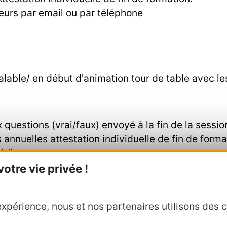
teurs par email ou par téléphone
lable/ en début d'animation tour de table avec les
x questions (vrai/faux) envoyé à la fin de la ses
s annuelles attestation individuelle de fin de forma
uis"
tre vie privée !
e permet de mesurer le taux de satisfaction.
xpérience, nous et nos partenaires utilisons des c
esurer la mise en pratique des acquis en situation