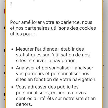
!
Direction
Pour améliorer votre expérience, nous
et nos partenaires utilisons des cookies
Nom du directeur
(Nécessaire)
utiles pour :
Mesurer l'audience : établir des
Prénom du directeur
statistiques sur l'utilisation de nos
sites et suivre la navigation.
Analyser et personnaliser : analyser
Adresse e-mail de la direction
(Nécessaire)
vos parcours et personnaliser nos
sites en fonction de votre navigation.
Vous adresser des publicités
personnalisées, en lien avec vos
RGPD et règlement intérieur
(Nécessaire)
centres d'intérêts sur notre site et en
J’accepte
dehors.