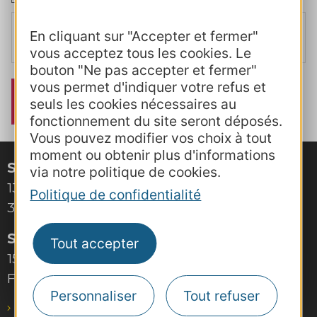
J’accepte
la politique de confidentialité
et j'atteste avoir pris
En cliquant sur "Accepter et fermer"
connaissance des modalités mentionnées dans le
règlement
intérieur
vous acceptez tous les cookies. Le
bouton "Ne pas accepter et fermer"
vous permet d'indiquer votre refus et
seuls les cookies nécessaires au
fonctionnement du site seront déposés.
Vous pouvez modifier vos choix à tout
moment ou obtenir plus d'informations
Site de Montpellier
via notre politique de cookies.
132, boulevard Pénélope
Politique de confidentialité
34000 Montpellier
Site de Toulouse
Tout accepter
15, rue Rivals – CS 78543
F-31685 Toulouse Cedex 6
Personnaliser
Tout refuser
pro@agence-adocc.com