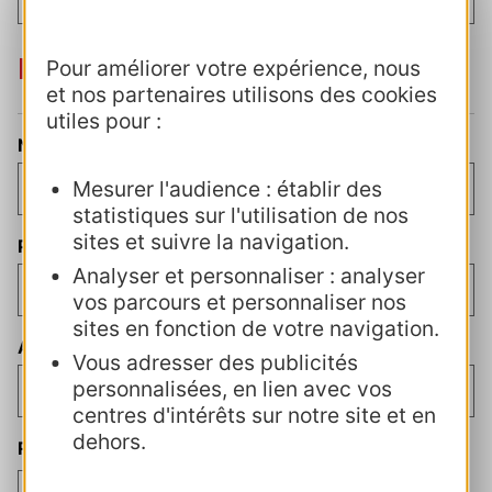
Direction
Pour améliorer votre expérience, nous
et nos partenaires utilisons des cookies
utiles pour :
Nom du directeur
(Nécessaire)
Mesurer l'audience : établir des
statistiques sur l'utilisation de nos
sites et suivre la navigation.
Prénom du directeur
Analyser et personnaliser : analyser
vos parcours et personnaliser nos
sites en fonction de votre navigation.
Adresse e-mail de la direction
(Nécessaire)
Vous adresser des publicités
personnalisées, en lien avec vos
centres d'intérêts sur notre site et en
dehors.
RGPD et règlement intérieur
(Nécessaire)
J’accepte