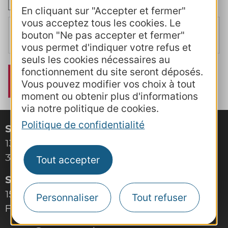
En cliquant sur "Accepter et fermer"
vous acceptez tous les cookies. Le
J’accepte
la politique de confidentialité
et j'atteste avoir pris
bouton "Ne pas accepter et fermer"
connaissance des modalités mentionnées dans le
règlement
intérieur
vous permet d'indiquer votre refus et
seuls les cookies nécessaires au
fonctionnement du site seront déposés.
Vous pouvez modifier vos choix à tout
moment ou obtenir plus d'informations
via notre politique de cookies.
Politique de confidentialité
Site de Montpellier
132, boulevard Pénélope
34000 Montpellier
Tout accepter
Site de Toulouse
15, rue Rivals – CS 78543
Personnaliser
Tout refuser
F-31685 Toulouse Cedex 6