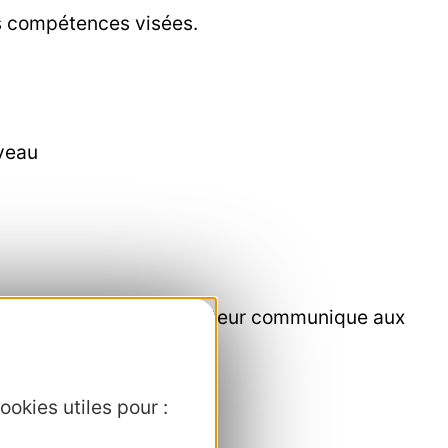
es compétences visées.
iveau
l post formatifs, le formateur communique aux
ookies utiles pour :
nos visiteurs étrangers