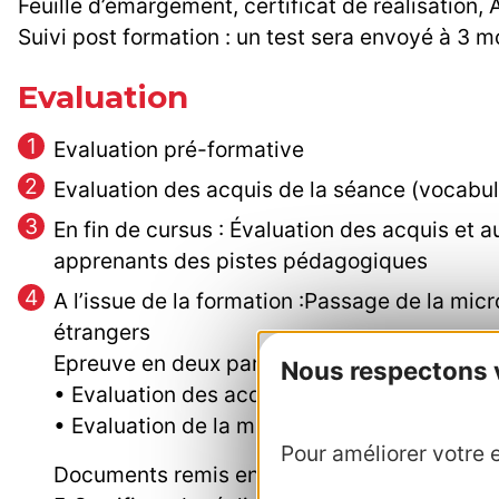
Feuille d’émargement, certificat de réalisation, A
Suivi post formation : un test sera envoyé à 3 m
Evaluation
Evaluation pré-formative
Evaluation des acquis de la séance (vocabul
En fin de cursus : Évaluation des acquis et 
apprenants des pistes pédagogiques
A l’issue de la formation :Passage de la mic
étrangers
Epreuve en deux parties, effectuées à distan
Nous respectons vo
• Evaluation des acquis théoriques et de leur
• Evaluation de la mise en pratique : jeux de
Pour améliorer votre e
Documents remis en fin de formation