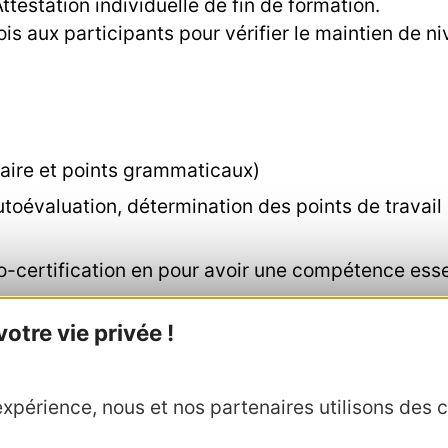
ttestation individuelle de fin de formation.
ois aux participants pour vérifier le maintien de n
aire et points grammaticaux)
autoévaluation, détermination des points de travai
ro-certification en pour avoir une compétence ess
ce :
tre vie privée !
 application (Test JobCert en ligne durant l’avant
 rôle individuels (test oral durant le dernier cour
xpérience, nous et nos partenaires utilisons des c