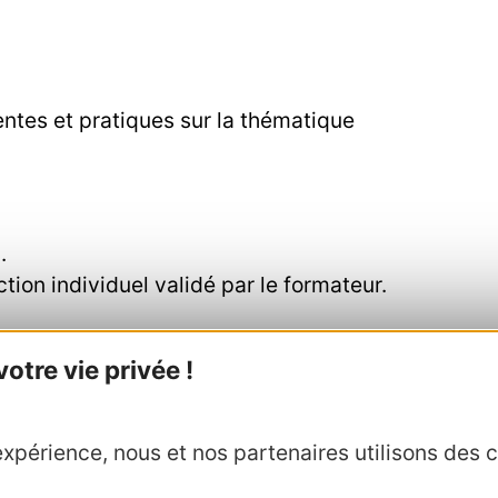
entes et pratiques sur la thématique
.
ction individuel validé par le formateur.
e permet de mesurer le taux de satisfaction.
tre vie privée !
esurer la mise en pratique des acquis en situation
xpérience, nous et nos partenaires utilisons des c