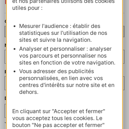
Participant à la formation
et nos partenaires utilisons des cookies
utiles pour :
Civilité
Mesurer l'audience : établir des
statistiques sur l'utilisation de nos
sites et suivre la navigation.
Nom
(Nécessaire)
Analyser et personnaliser : analyser
vos parcours et personnaliser nos
sites en fonction de votre navigation.
Vous adresser des publicités
Prénom
(Nécessaire)
personnalisées, en lien avec vos
centres d'intérêts sur notre site et en
dehors.
Date de naissance
(Nécessaire)
En cliquant sur "Accepter et fermer"
vous acceptez tous les cookies. Le
Jour
Mois
Année
bouton "Ne pas accepter et fermer"