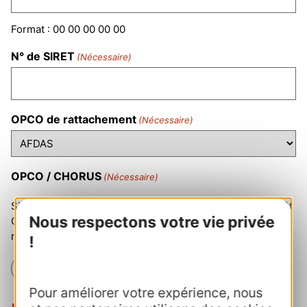
Format : 00 00 00 00 00
N° de SIRET
(Nécessaire)
OPCO de rattachement
(Nécessaire)
OPCO / CHORUS
(Nécessaire)
Si pas de prise en charge OPCO, souhaitez-vous un dépôt
Nous respectons votre vie privée
CHORUS ? Si vous cochez "oui", pensez à envoyer par
mail le bon de commande à notre service Formation.
!
OUI
NON
Pour améliorer votre expérience, nous