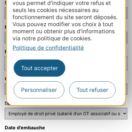
vous permet d'indiquer votre refus et
Sexe
(Nécessaire)
seuls les cookies nécessaires au
fonctionnement du site seront déposés.
Vous pouvez modifier vos choix à tout
Niveau de formation
(Nécessaire)
moment ou obtenir plus d'informations
via notre politique de cookies.
Politique de confidentialité
Fonction
(Nécessaire)
Tout accepter
Qualification
(Nécessaire)
Personnaliser
Tout refuser
Statut
(Nécessaire)
Date d'embauche