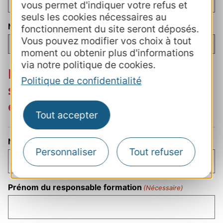
vous permet d'indiquer votre refus et
seuls les cookies nécessaires au
Nombre de salariés
fonctionnement du site seront déposés.
Vous pouvez modifier vos choix à tout
moment ou obtenir plus d'informations
via notre politique de cookies.
Responsable de la
Politique de confidentialité
structure en charge du
dossier formation
Tout accepter
Nom du responsable formation
(Nécessaire)
Personnaliser
Tout refuser
Prénom du responsable formation
(Nécessaire)