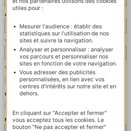
et nos partenaires utilisons des cookies
utiles pour :
Adresse E-mail
(Nécessaire)
Mesurer l'audience : établir des
statistiques sur l'utilisation de nos
sites et suivre la navigation.
Téléphone portable
Analyser et personnaliser : analyser
vos parcours et personnaliser nos
sites en fonction de votre navigation.
Travailleur handicapé
Vous adresser des publicités
personnalisées, en lien avec vos
Oui
Non
centres d'intérêts sur notre site et en
dehors.
Contrat aidé
Oui
Non
En cliquant sur "Accepter et fermer"
vous acceptez tous les cookies. Le
Numéro AFDAS
bouton "Ne pas accepter et fermer"