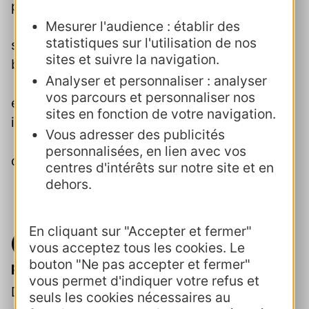
packs, événements)
🔹 Études de cas : analyse collective de 2-3
Mesurer l'audience : établir des
statistiques sur l'utilisation de nos
stratégies concrètes (ex : pass, formation,
sites et suivre la navigation.
billetterie mutualisée)
Analyser et personnaliser : analyser
🔹 Sous-groupes : conception d’un
vos parcours et personnaliser nos
événement pro (cible, objectif, format, outils,
sites en fonction de votre navigation.
indicateurs)
Vous adresser des publicités
🔹 Pitch final par chaque groupe + évaluation
personnalisées, en lien avec vos
croisée + quiz interactif de clôture
centres d'intérêts sur notre site et en
dehors.
En cliquant sur "Accepter et fermer"
Télécharger et visualiser le
vous acceptez tous les cookies. Le
bouton "Ne pas accepter et fermer"
programme de formation
vous permet d'indiquer votre refus et
Désolé. Les inscriptions sont closes pour
seuls les cookies nécessaires au