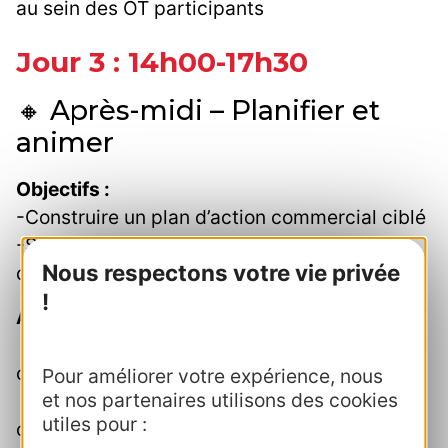
au sein des OT participants
Jour 3 : 14h00-17h30
🔸 Après-midi – Planifier et
animer
Objectifs :
-Construire un plan d’action commercial ciblé
-Savoir animer et valoriser son offre auprès
Nous respectons votre vie privée
des pros
!
Activités :
🔹Analyse d'exemples de plan d'actions
commerciales d'OT
Pour améliorer votre expérience, nous
et nos partenaires utilisons des cookies
🔹 Apports : segmentation, objectifs
utiles pour :
commerciaux, types d’actions (ateliers,