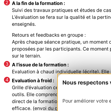
A la fin de la formation :
Suivi des travaux pratiques et études de cas
L’évaluation se fera sur la qualité et la pert
enseignés.
Retours et feedbacks en groupe :
Après chaque séance pratique, un moment de 
proposées par les participants. Ce moment p
sur le terrain.
A l’issue de la formation :
Evaluation à chaud individuelle (écrite). Ell
Evaluation à froid :
Nous respectons vo
Grille d’évaluation centrée sur l’acquisition
outils. Elle comprendra des retours d’expérien
Pour améliorer votre e
direct de la formation sur les pratiques des 
efficace. (envoi du questionnaire d’évaluatio