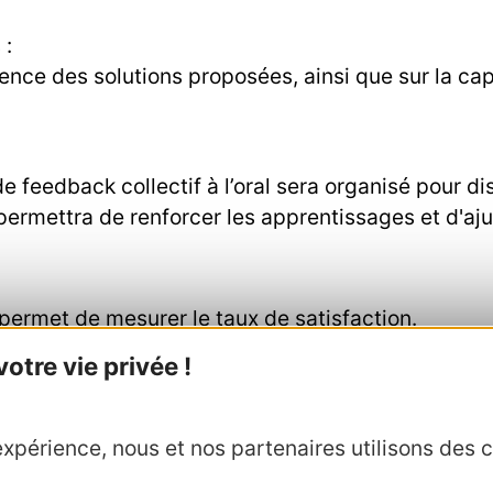
 :
inence des solutions proposées, ainsi que sur la ca
feedback collectif à l’oral sera organisé pour di
ermettra de renforcer les apprentissages et d'aju
e permet de mesurer le taux de satisfaction.
tre vie privée !
 des compétences, l’utilité de la formation dans la 
ce sur l’application des outils et des indicateurs 
xpérience, nous et nos partenaires utilisons des c
stagiaires, leur capacité à déployer les méthodolog
n validé avec les stagiaires à 1 mois, 3 ou 6 mois 