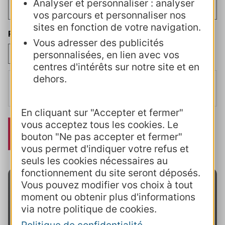
Analyser et personnaliser : analyser
vos parcours et personnaliser nos
sites en fonction de votre navigation.
RGPD et règlement intérieur
(Nécessaire)
Vous adresser des publicités
J’accepte
personnalisées, en lien avec vos
centres d'intérêts sur notre site et en
dehors.
J’accepte
la politique de confidentialité
et j'atteste avoir pris
connaissance des modalités mentionnées dans le
règlement
intérieur
En cliquant sur "Accepter et fermer"
vous acceptez tous les cookies. Le
bouton "Ne pas accepter et fermer"
vous permet d'indiquer votre refus et
seuls les cookies nécessaires au
fonctionnement du site seront déposés.
Vous pouvez modifier vos choix à tout
moment ou obtenir plus d'informations
via notre politique de cookies.