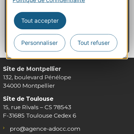
Politique de confidentialité
Votre avis
Tout accepter
"Formation très complète avec un
trinôme de formatrices très
complémentaire"
- SC, ADT11
Personnaliser
Tout refuser
Site de Montpellier
132, boulevard Pénélope
34000 Montpellier
Site de Toulouse
15, rue Rivals – CS 78543
F-31685 Toulouse Cedex 6
pro@agence-adocc.com