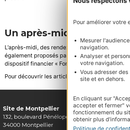
Nous respectons vo
Pour améliorer votre e
Un après-midi consacré à 
Mesurer l'audience :
navigation.
L’après-midi, des rendez-vous entre tous les act
également proposés par Direction du Tourisme e
Analyser et personn
votre navigation.
dispositif financier « Fonds Tourisme Occitanie 
Vous adresser des p
Pour découvrir les articles parus sur cette mani
site et en dehors.
En cliquant sur "Acce
accepter et fermer" v
Site de Montpellier
fonctionnement du si
132, boulevard Pénélope
obtenir plus d'informa
34000 Montpellier
Politique de confident