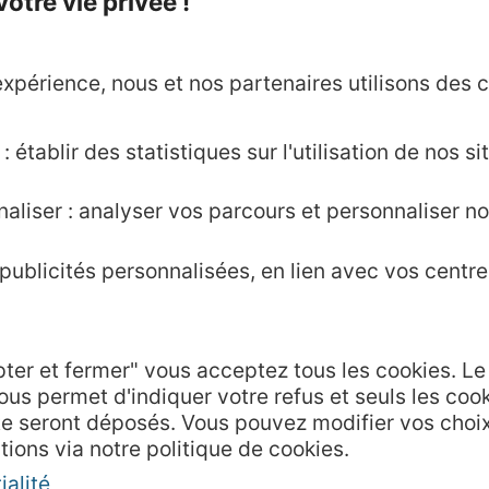
tre vie privée !
xpérience, nous et nos partenaires utilisons des c
des rendez-vous individuel
 établir des statistiques sur l'utilisation de nos sit
eurs de la filière ont été réalisés en visioconfére
t du Thermalisme de la région Occitanie, Voies N
aliser : analyser vos parcours et personnaliser no
».
ublicités personnalisées, en lien avec vos centres
festation,
accédez à la salle de presse du CRTL
pter et fermer" vous acceptez tous les cookies. L
ous permet d'indiquer votre refus et seuls les coo
Agence AD'OCC
te seront déposés. Vous pouvez modifier vos choi
Presse et influenc
tions via notre politique de cookies.
Voyagistes
ialité