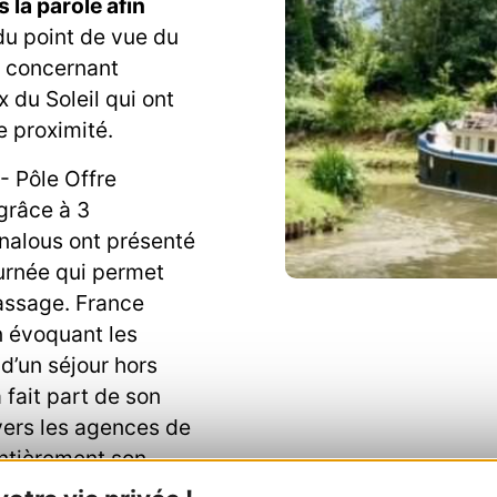
 la parole afin
du point de vue du
e concernant
 du Soleil qui ont
e proximité.
- Pôle Offre
grâce à 3
analous ont présenté
ournée qui permet
passage. France
n évoquant les
d’un séjour hors
 fait part de son
 vers les agences de
entièrement son