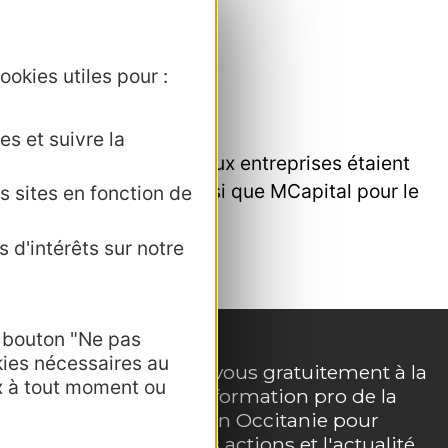
ookies utiles pour :
s
es et suivre la
nce. Des stands d’aides aux entreprises étaient
avigables de France ainsi que MCapital pour le
s sites en fonction de
 d'intérêts sur notre
e bouton "Ne pas
kies nécessaires au
Inscrivez-vous gratuitement à la
x à tout moment ou
lettre d'information pro de la
e
destination Occitanie pour
suivre nos actions et l'actualité