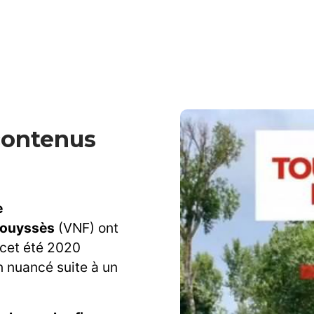
contenus
e
Bouyssès
(VNF) ont
 cet été 2020
on nuancé suite à un