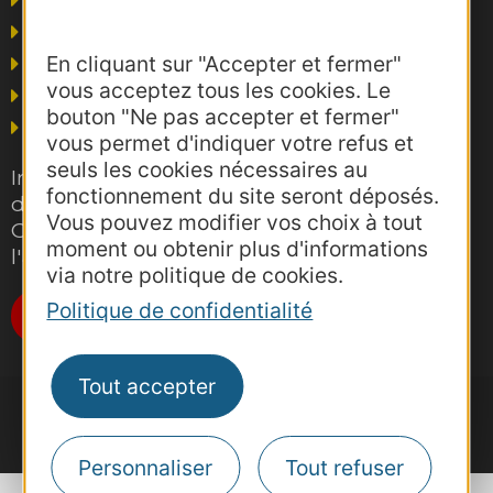
Presse et influence
Voyagistes
En cliquant sur "Accepter et fermer"
Business/Mice
vous acceptez tous les cookies. Le
Thermalisme
bouton "Ne pas accepter et fermer"
Grand public
vous permet d'indiquer votre refus et
seuls les cookies nécessaires au
Inscrivez-vous gratuitement à la lettre
fonctionnement du site seront déposés.
d'information pro de la destination
Vous pouvez modifier vos choix à tout
Occitanie pour suivre nos actions et
moment ou obtenir plus d'informations
l'actualité du tourisme dans la région
via notre politique de cookies.
Politique de confidentialité
Je m'abonne
Tout accepter
Personnaliser
Tout refuser