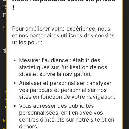
!
15, rue Rivals – CS 78543
F-31685 Toulouse Cedex 6
pro@agence-adocc.com
Pour améliorer votre expérience, nous
et nos partenaires utilisons des cookies
utiles pour :
Mesurer l'audience : établir des
statistiques sur l'utilisation de nos
sites et suivre la navigation.
Analyser et personnaliser : analyser
vos parcours et personnaliser nos
Outils de communication
sites en fonction de votre navigation.
Photothèque
Vous adresser des publicités
Consultations
personnalisées, en lien avec vos
centres d'intérêts sur notre site et en
Agence AD'OCC
dehors.