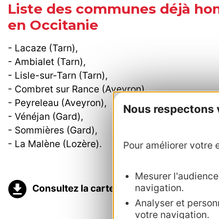
Liste des communes déjà ho
en Occitanie
- Lacaze (Tarn),
- Ambialet (Tarn),
- Lisle-sur-Tarn (Tarn),
- Combret sur Rance (Aveyron),
- Peyreleau (Aveyron),
Nous respectons vo
- Vénéjan (Gard),
- Sommières (Gard),
- La Malène (Lozère).
Pour améliorer votre e
Mesurer l'audience :
navigation.
Consultez la carte des Petites Cités de C
Analyser et personn
votre navigation.