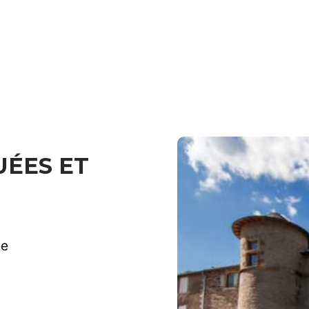
ÉES ET
ée