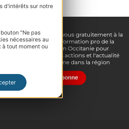
 d'intérêts sur notre
e bouton "Ne pas
Inscrivez-vous gratuitement à la
kies nécessaires au
lettre d'information pro de la
e
x à tout moment ou
destination Occitanie pour
suivre nos actions et l'actualité
du tourisme dans la région
Je m'abonne
cepter