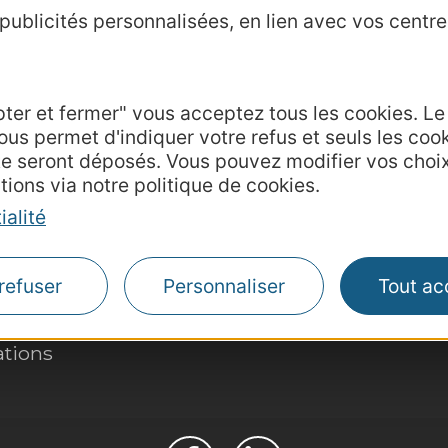
ublicités personnalisées, en lien avec vos centres
pter et fermer" vous acceptez tous les cookies. L
Agence AD'OCC
ous permet d'indiquer votre refus et seuls les coo
Presse et influenc
te seront déposés. Vous pouvez modifier vos choi
Voyagistes
tions via notre politique de cookies.
Business/Mice
ialité
Thermalisme
Grand public
refuser
Personnaliser
Tout ac
de communication
hèque
ations