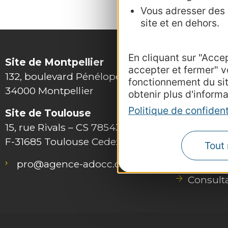
Vous adresser des p
site et en dehors.
En cliquant sur "Acce
Site de Montpellier
accepter et fermer" v
132, boulevard Pénélope
fonctionnement du si
34000 Montpellier
obtenir plus d'informa
Politique de confident
Site de Toulouse
15, rue Rivals – CS 78543
F-31685 Toulouse Cedex 6
Tout 
Outils 
pro@agence-adocc.com
Photot
Consult