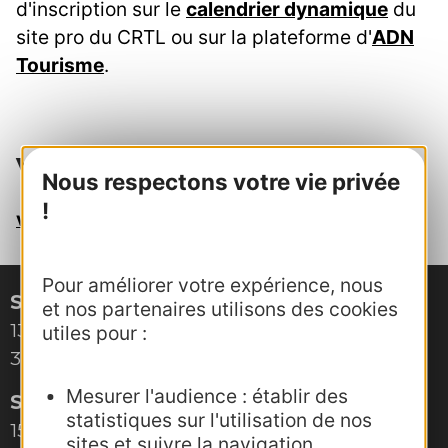
d'inscription sur le
calendrier dynamique
du
site pro du CRTL ou sur la plateforme d'
ADN
Tourisme
.
Votre contact au CRTL
Nous respectons votre vie privée
!
veronique.mercadier@crtoccitanie.fr
Pour améliorer votre expérience, nous
Site de Montpellier
et nos partenaires utilisons des cookies
132, boulevard Pénélope
utiles pour :
34000 Montpellier
Mesurer l'audience : établir des
Site de Toulouse
statistiques sur l'utilisation de nos
15, rue Rivals – CS 78543
sites et suivre la navigation.