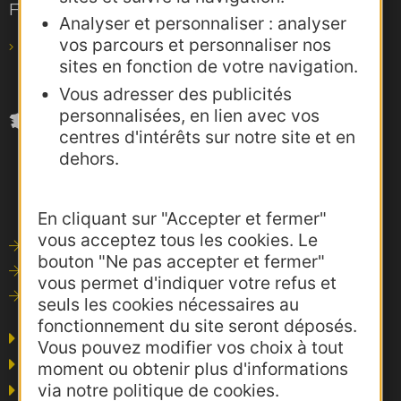
F-31685 Toulouse Cedex 6
Analyser et personnaliser : analyser
vos parcours et personnaliser nos
pro@agence-adocc.com
sites en fonction de votre navigation.
Vous adresser des publicités
personnalisées, en lien avec vos
centres d'intérêts sur notre site et en
dehors.
En cliquant sur "Accepter et fermer"
vous acceptez tous les cookies. Le
Outils de communication
bouton "Ne pas accepter et fermer"
Photothèque
vous permet d'indiquer votre refus et
Consultations
seuls les cookies nécessaires au
fonctionnement du site seront déposés.
Agence AD'OCC
Vous pouvez modifier vos choix à tout
Presse et influence
moment ou obtenir plus d'informations
via notre politique de cookies.
Voyagistes