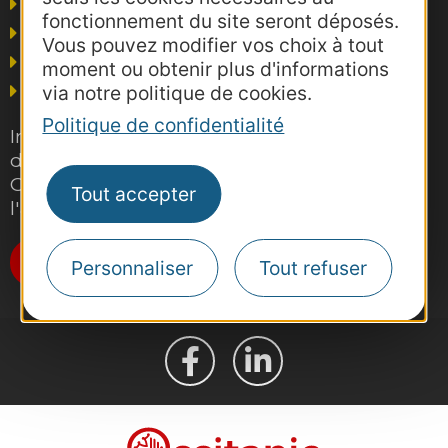
Voyagistes
fonctionnement du site seront déposés.
Business/Mice
Vous pouvez modifier vos choix à tout
Thermalisme
moment ou obtenir plus d'informations
Grand public
via notre politique de cookies.
Politique de confidentialité
Inscrivez-vous gratuitement à la lettre
d'information pro de la destination
Occitanie pour suivre nos actions et
Tout accepter
l'actualité du tourisme dans la région
Je m'abonne
Personnaliser
Tout refuser