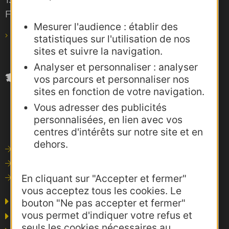
F-31685 Toulouse Cedex 6
Mesurer l'audience : établir des
pro@agence-adocc.com
statistiques sur l'utilisation de nos
sites et suivre la navigation.
Analyser et personnaliser : analyser
vos parcours et personnaliser nos
sites en fonction de votre navigation.
Vous adresser des publicités
personnalisées, en lien avec vos
centres d'intérêts sur notre site et en
dehors.
Outils de communication
Photothèque
En cliquant sur "Accepter et fermer"
Consultations
vous acceptez tous les cookies. Le
Agence AD'OCC
bouton "Ne pas accepter et fermer"
vous permet d'indiquer votre refus et
Presse et influence
seuls les cookies nécessaires au