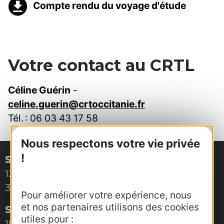
Compte rendu du voyage d'étude
Votre contact au CRTL
Céline Guérin
-
celine.guerin@crtoccitanie.fr
Tél. : 06 03 43 17 58
Nous respectons votre vie privée
!
Site de Montpellier
132, boulevard Pénélope
34000 Montpellier
Pour améliorer votre expérience, nous
et nos partenaires utilisons des cookies
Site de Toulouse
utiles pour :
15, rue Rivals – CS 78543