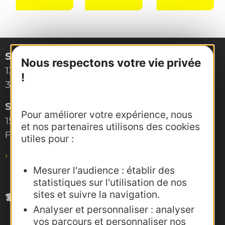
Site de Montpellier
Nous respectons votre vie privée
132, boulevard Pénélope
!
34000 Montpellier
Site de Toulouse
Pour améliorer votre expérience, nous
15, rue Rivals – CS 78543
et nos partenaires utilisons des cookies
F-31685 Toulouse Cedex 6
utiles pour :
pro@agence-adocc.com
Mesurer l'audience : établir des
statistiques sur l'utilisation de nos
sites et suivre la navigation.
Analyser et personnaliser : analyser
vos parcours et personnaliser nos