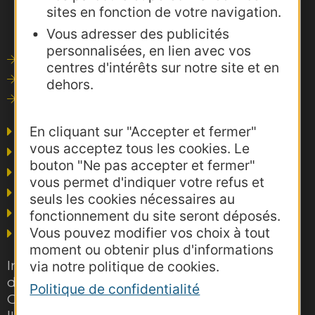
sites en fonction de votre navigation.
Vous adresser des publicités
personnalisées, en lien avec vos
Outils de communication
centres d'intérêts sur notre site et en
Photothèque
dehors.
Consultations
En cliquant sur "Accepter et fermer"
Agence AD'OCC
vous acceptez tous les cookies. Le
Presse et influence
bouton "Ne pas accepter et fermer"
Voyagistes
vous permet d'indiquer votre refus et
Business/Mice
seuls les cookies nécessaires au
Thermalisme
fonctionnement du site seront déposés.
Vous pouvez modifier vos choix à tout
Grand public
moment ou obtenir plus d'informations
Inscrivez-vous gratuitement à la lettre
via notre politique de cookies.
d'information pro de la destination
Politique de confidentialité
Occitanie pour suivre nos actions et