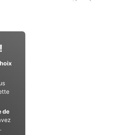
!
choix
us
ette
e de
avez
.