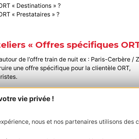
ORT « Destinations » ?
ORT « Prestataires » ?
eliers « Offres spécifiques OR
our de l’offre train de nuit ex : Paris-Cerbère / 
uire une offre spécifique pour la clientèle ORT,
ristes.
ps d’échanges sur projets spé
tre vie privée !
ampagne collective avec OTAs,
xpérience, nous et nos partenaires utilisons des c
OTAs,
ectives Agence des Pyrénées et CRTL,