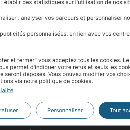
 établir des statistiques sur l'utilisation de nos sit
tions.
aliser : analyser vos parcours et personnaliser no
ublicités personnalisées, en lien avec vos centres
pter et fermer" vous acceptez tous les cookies. L
ous permet d'indiquer votre refus et seuls les coo
te seront déposés. Vous pouvez modifier vos choi
Agence AD'OCC
tions via notre politique de cookies.
Presse et influenc
ialité
Voyagistes
Business/Mice
refuser
Personnaliser
Tout ac
Thermalisme
Grand public