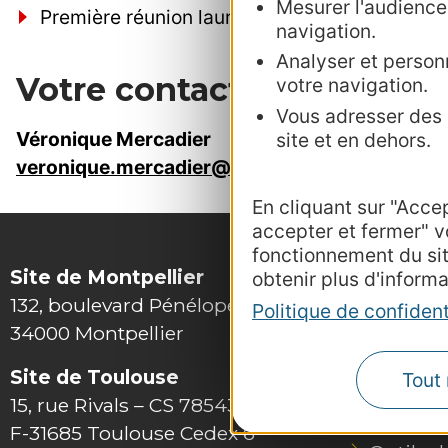
Mesurer l'audience :
Première réunion lauréats AMI Green destina
navigation.
Analyser et personn
Votre contact au CRTL
votre navigation.
Vous adresser des p
Véronique Mercadier
site et en dehors.
veronique.mercadier@crtoccitanie.fr
En cliquant sur "Acce
accepter et fermer" v
fonctionnement du si
Site de Montpellier
obtenir plus d'informa
132, boulevard Pénélope
Politique de confident
34000 Montpellier
Site de Toulouse
Tout 
15, rue Rivals – CS 78543
F-31685 Toulouse Cedex 6