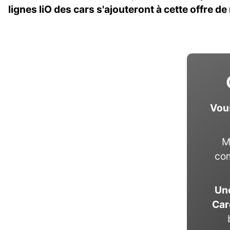
lignes liO des cars s'ajouteront à cette offre de
Vous
M
com
Une
Car