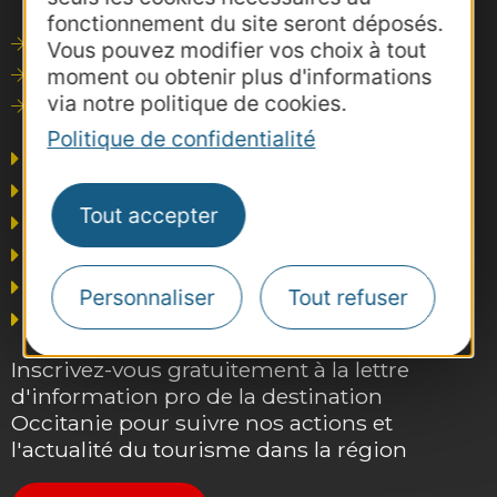
fonctionnement du site seront déposés.
Outils de communication
Vous pouvez modifier vos choix à tout
moment ou obtenir plus d'informations
Photothèque
via notre politique de cookies.
Consultations
Politique de confidentialité
Agence AD'OCC
Presse et influence
Tout accepter
Voyagistes
Business/Mice
Thermalisme
Personnaliser
Tout refuser
Grand public
Inscrivez-vous gratuitement à la lettre
d'information pro de la destination
Occitanie pour suivre nos actions et
l'actualité du tourisme dans la région