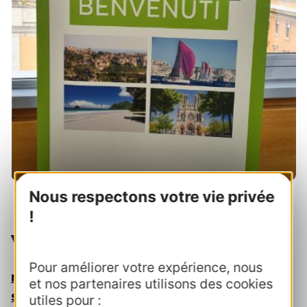
Nous respectons votre vie privée
!
Vos contacts au CRTL
Pour améliorer votre expérience, nous
nicole.pradines@crtoccitanie.fr
et nos partenaires utilisons des cookies
sandra.dargent@crtoccitanie.fr
utiles pour :